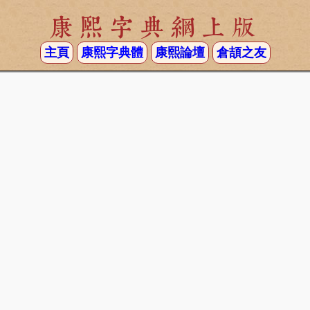
康熙字典網上版
主頁
康熙字典體
康熙論壇
倉頡之友