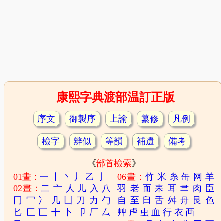
康熙字典渡部温訂正版
序文
御製序
上諭
纂修
凡例
檢字
辨似
等韻
補遺
備考
《
部首檢索
》
01畫：
一
丨
丶
丿
乙
亅
06畫：
竹
米
糸
缶
网
羊
02畫：
二
亠
人
儿
入
八
羽
老
而
耒
耳
聿
肉
臣
冂
冖
冫
几
凵
刀
力
勹
自
至
臼
舌
舛
舟
艮
色
匕
匚
匸
十
卜
卩
厂
厶
艸
虍
虫
血
行
衣
襾