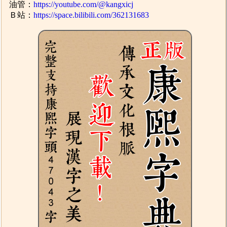
油管：
https://youtube.com/@kangxicj
Ｂ站：
https://space.bilibili.com/362131683