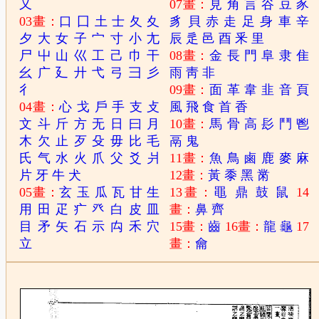
又
07畫：
見
角
言
谷
豆
豕
03畫：
口
囗
土
士
夂
夊
豸
貝
赤
走
足
身
車
辛
夕
大
女
子
宀
寸
小
尢
辰
辵
邑
酉
釆
里
尸
屮
山
巛
工
己
巾
干
08畫：
金
長
門
阜
隶
隹
幺
广
廴
廾
弋
弓
彐
彡
雨
靑
非
彳
09畫：
面
革
韋
韭
音
頁
04畫：
心
戈
戶
手
支
攴
風
飛
食
首
香
文
斗
斤
方
无
日
曰
月
10畫：
馬
骨
高
髟
鬥
鬯
木
欠
止
歹
殳
毋
比
毛
鬲
鬼
氏
气
水
火
爪
父
爻
爿
11畫：
魚
鳥
鹵
鹿
麥
麻
片
牙
牛
犬
12畫：
黃
黍
黑
黹
05畫：
玄
玉
瓜
瓦
甘
生
13畫：
黽
鼎
鼓
鼠
14
用
田
疋
疒
癶
白
皮
皿
畫：
鼻
齊
目
矛
矢
石
示
禸
禾
穴
15畫：
齒
16畫：
龍
龜
17
立
畫：
龠