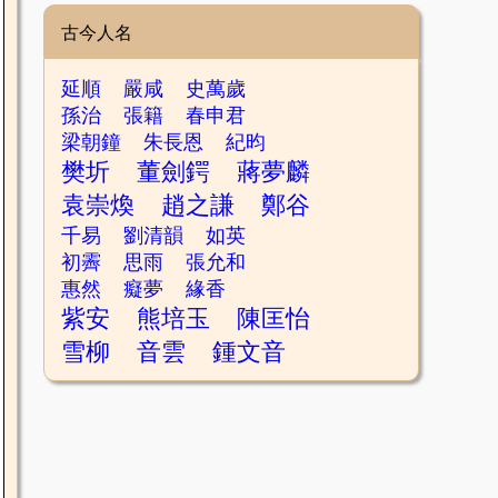
古今人名
延順
嚴咸
史萬歲
孫治
張籍
春申君
梁朝鐘
朱長恩
紀昀
樊圻
董劍鍔
蔣夢麟
袁崇煥
趙之謙
鄭谷
千易
劉清韻
如英
初霽
思雨
張允和
惠然
癡夢
緣香
紫安
熊培玉
陳匡怡
雪柳
音雲
鍾文音