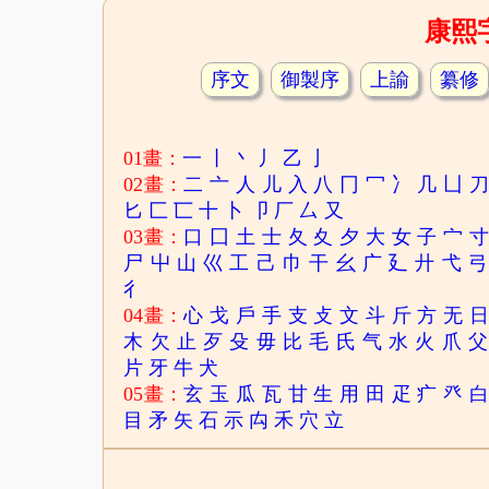
康熙
序文
御製序
上諭
纂修
01畫：
一
丨
丶
丿
乙
亅
02畫：
二
亠
人
儿
入
八
冂
冖
冫
几
凵
匕
匚
匸
十
卜
卩
厂
厶
又
03畫：
口
囗
土
士
夂
夊
夕
大
女
子
宀
尸
屮
山
巛
工
己
巾
干
幺
广
廴
廾
弋
弓
彳
04畫：
心
戈
戶
手
支
攴
文
斗
斤
方
无
木
欠
止
歹
殳
毋
比
毛
氏
气
水
火
爪
父
片
牙
牛
犬
05畫：
玄
玉
瓜
瓦
甘
生
用
田
疋
疒
癶
目
矛
矢
石
示
禸
禾
穴
立