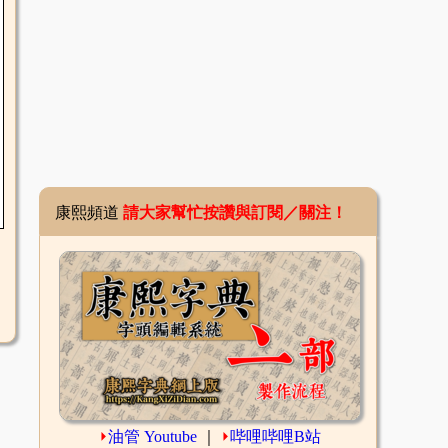
康熙頻道
請大家幫忙按讚與訂閱／關注！
⏵
油管 Youtube
｜
⏵
哔哩哔哩B站