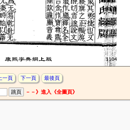
上一頁
下一頁
最後頁
－－》進入《全圖頁》