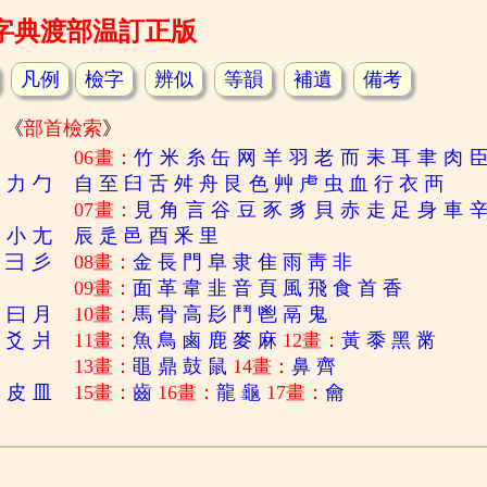
字典渡部温訂正版
凡例
檢字
辨似
等韻
補遺
備考
《
部首檢索
》
06畫：
竹
米
糸
缶
网
羊
羽
老
而
耒
耳
聿
肉
刀
力
勹
自
至
臼
舌
舛
舟
艮
色
艸
虍
虫
血
行
衣
襾
07畫：
見
角
言
谷
豆
豕
豸
貝
赤
走
足
身
車
寸
小
尢
辰
辵
邑
酉
釆
里
彐
彡
08畫：
金
長
門
阜
隶
隹
雨
靑
非
09畫：
面
革
韋
韭
音
頁
風
飛
食
首
香
日
曰
月
10畫：
馬
骨
高
髟
鬥
鬯
鬲
鬼
爻
爿
11畫：
魚
鳥
鹵
鹿
麥
麻
12畫：
黃
黍
黑
黹
13畫：
黽
鼎
鼓
鼠
14畫：
鼻
齊
白
皮
皿
15畫：
齒
16畫：
龍
龜
17畫：
龠