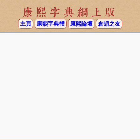
康熙字典網上版
主頁
康熙字典體
康熙論壇
倉頡之友