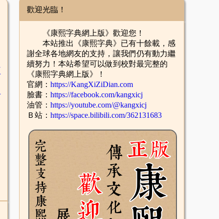
歡迎光臨！
《康熙字典網上版》歡迎您！
本站推出《康熙字典》已有十餘載，感
謝全球各地網友的支持，讓我們仍有動力繼
續努力！本站希望可以做到校對最完整的
臣
《康熙字典網上版》！
官網：
https://KangXiZiDian.com
辛
臉書：
https://facebook.com/kangxicj
油管：
https://youtube.com/@kangxicj
Ｂ站：
https://space.bilibili.com/362131683