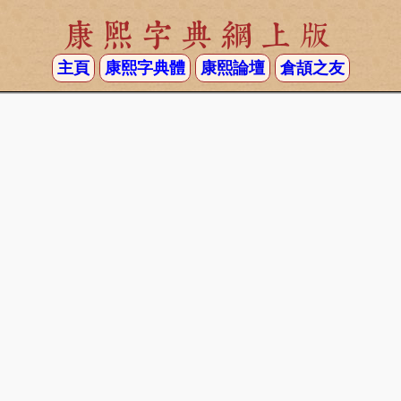
康熙字典網上版
主頁
康熙字典體
康熙論壇
倉頡之友