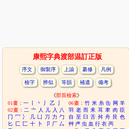
康熙字典渡部温訂正版
序文
御製序
上諭
纂修
凡例
檢字
辨似
等韻
補遺
備考
《
部首檢索
》
01畫：
一
丨
丶
丿
乙
亅
06畫：
竹
米
糸
缶
网
羊
02畫：
二
亠
人
儿
入
八
羽
老
而
耒
耳
聿
肉
臣
冂
冖
冫
几
凵
刀
力
勹
自
至
臼
舌
舛
舟
艮
色
匕
匚
匸
十
卜
卩
厂
厶
艸
虍
虫
血
行
衣
襾