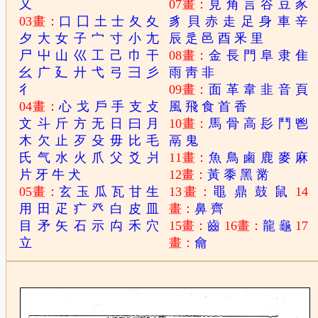
又
07畫：
見
角
言
谷
豆
豕
03畫：
口
囗
土
士
夂
夊
豸
貝
赤
走
足
身
車
辛
夕
大
女
子
宀
寸
小
尢
辰
辵
邑
酉
釆
里
尸
屮
山
巛
工
己
巾
干
08畫：
金
長
門
阜
隶
隹
幺
广
廴
廾
弋
弓
彐
彡
雨
靑
非
彳
09畫：
面
革
韋
韭
音
頁
04畫：
心
戈
戶
手
支
攴
風
飛
食
首
香
文
斗
斤
方
无
日
曰
月
10畫：
馬
骨
高
髟
鬥
鬯
木
欠
止
歹
殳
毋
比
毛
鬲
鬼
氏
气
水
火
爪
父
爻
爿
11畫：
魚
鳥
鹵
鹿
麥
麻
片
牙
牛
犬
12畫：
黃
黍
黑
黹
05畫：
玄
玉
瓜
瓦
甘
生
13畫：
黽
鼎
鼓
鼠
14
用
田
疋
疒
癶
白
皮
皿
畫：
鼻
齊
目
矛
矢
石
示
禸
禾
穴
15畫：
齒
16畫：
龍
龜
17
立
畫：
龠