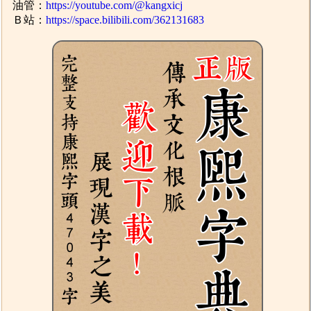
油管：
https://youtube.com/@kangxicj
Ｂ站：
https://space.bilibili.com/362131683