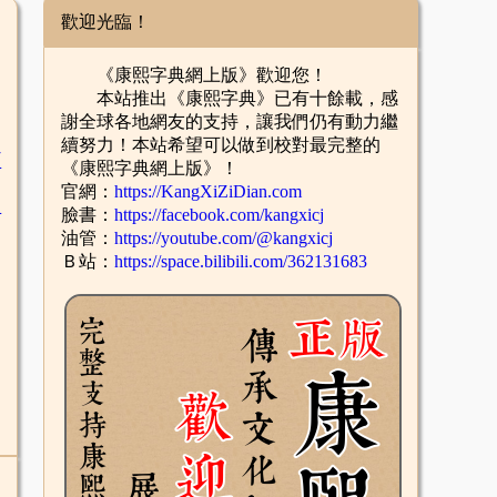
歡迎光臨！
《康熙字典網上版》歡迎您！
本站推出《康熙字典》已有十餘載，感
謝全球各地網友的支持，讓我們仍有動力繼
續努力！本站希望可以做到校對最完整的
臣
《康熙字典網上版》！
官網：
https://KangXiZiDian.com
辛
臉書：
https://facebook.com/kangxicj
油管：
https://youtube.com/@kangxicj
Ｂ站：
https://space.bilibili.com/362131683