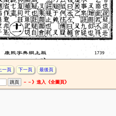
上一頁
下一頁
最後頁
－－》進入《全圖頁》