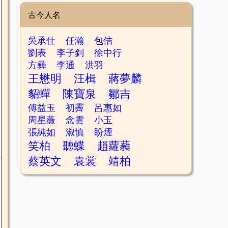
古今人名
吳承仕
任瀚
包佶
劉表
李子釗
徐中行
方彞
李通
洪羽
王懋明
汪楫
蔣夢麟
貂蟬
陳寶泉
鄒吉
傅益玉
初霽
呂惠如
周星薇
念雲
小玉
張純如
淑慎
盼煙
笑柏
聽蝶
趙蘿蕤
蔡英文
袁裳
靖柏