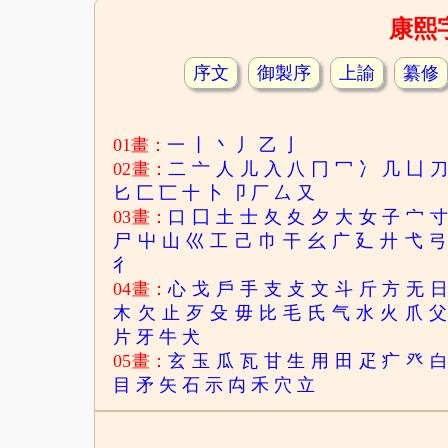
康熙
序文
御製序
上諭
纂修
01畫：
一
丨
丶
丿
乙
亅
02畫：
二
亠
人
儿
入
八
冂
冖
冫
几
凵
匕
匚
匸
十
卜
卩
厂
厶
又
03畫：
口
囗
土
士
夂
夊
夕
大
女
子
宀
尸
屮
山
巛
工
己
巾
干
幺
广
廴
廾
弋
弓
彳
04畫：
心
戈
戶
手
支
攴
文
斗
斤
方
无
木
欠
止
歹
殳
毋
比
毛
氏
气
水
火
爪
父
片
牙
牛
犬
05畫：
玄
玉
瓜
瓦
甘
生
用
田
疋
疒
癶
目
矛
矢
石
示
禸
禾
穴
立