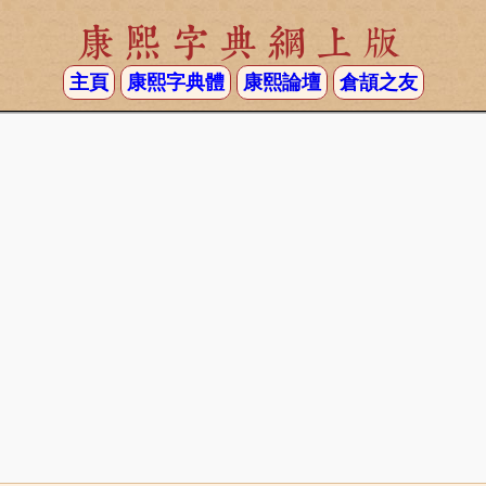
康熙字典網上版
主頁
康熙字典體
康熙論壇
倉頡之友