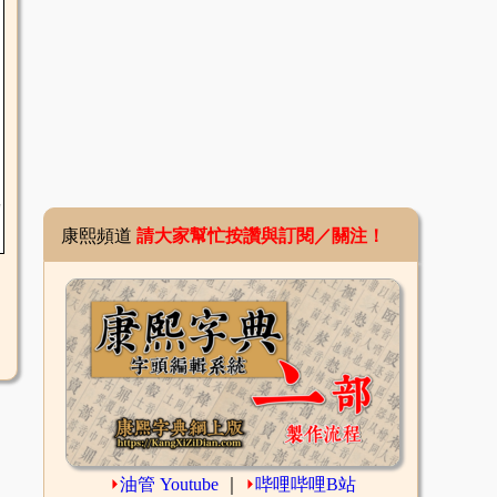
康熙頻道
請大家幫忙按讚與訂閱／關注！
⏵
油管 Youtube
｜
⏵
哔哩哔哩B站