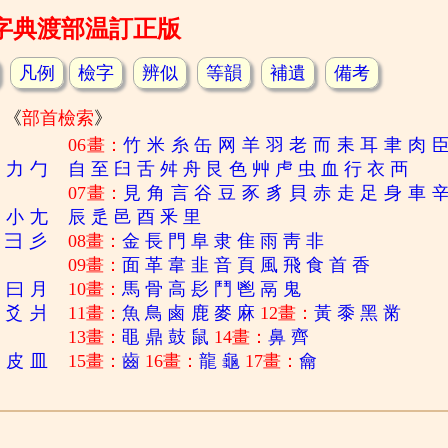
字典渡部温訂正版
凡例
檢字
辨似
等韻
補遺
備考
《
部首檢索
》
06畫：
竹
米
糸
缶
网
羊
羽
老
而
耒
耳
聿
肉
刀
力
勹
自
至
臼
舌
舛
舟
艮
色
艸
虍
虫
血
行
衣
襾
07畫：
見
角
言
谷
豆
豕
豸
貝
赤
走
足
身
車
寸
小
尢
辰
辵
邑
酉
釆
里
彐
彡
08畫：
金
長
門
阜
隶
隹
雨
靑
非
09畫：
面
革
韋
韭
音
頁
風
飛
食
首
香
日
曰
月
10畫：
馬
骨
高
髟
鬥
鬯
鬲
鬼
爻
爿
11畫：
魚
鳥
鹵
鹿
麥
麻
12畫：
黃
黍
黑
黹
13畫：
黽
鼎
鼓
鼠
14畫：
鼻
齊
白
皮
皿
15畫：
齒
16畫：
龍
龜
17畫：
龠