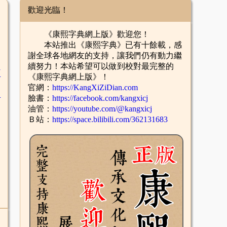
歡迎光臨！
《康熙字典網上版》歡迎您！
本站推出《康熙字典》已有十餘載，感
謝全球各地網友的支持，讓我們仍有動力繼
續努力！本站希望可以做到校對最完整的
臣
《康熙字典網上版》！
官網：
https://KangXiZiDian.com
辛
臉書：
https://facebook.com/kangxicj
油管：
https://youtube.com/@kangxicj
Ｂ站：
https://space.bilibili.com/362131683