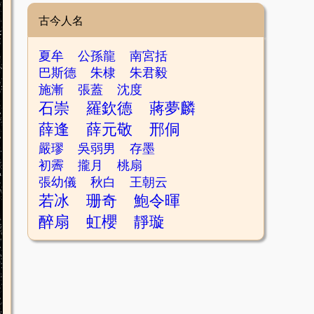
古今人名
夏牟
公孫龍
南宮括
巴斯德
朱棣
朱君毅
施漸
張蓋
沈度
石崇
羅欽德
蔣夢麟
薛逢
薛元敬
邢侗
嚴璆
吳弱男
存墨
初霽
攏月
桃扇
張幼儀
秋白
王朝云
若冰
珊奇
鮑令暉
醉扇
虹櫻
靜璇