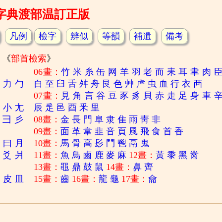
字典渡部温訂正版
凡例
檢字
辨似
等韻
補遺
備考
《
部首檢索
》
06畫：
竹
米
糸
缶
网
羊
羽
老
而
耒
耳
聿
肉
刀
力
勹
自
至
臼
舌
舛
舟
艮
色
艸
虍
虫
血
行
衣
襾
07畫：
見
角
言
谷
豆
豕
豸
貝
赤
走
足
身
車
寸
小
尢
辰
辵
邑
酉
釆
里
彐
彡
08畫：
金
長
門
阜
隶
隹
雨
靑
非
09畫：
面
革
韋
韭
音
頁
風
飛
食
首
香
日
曰
月
10畫：
馬
骨
高
髟
鬥
鬯
鬲
鬼
爻
爿
11畫：
魚
鳥
鹵
鹿
麥
麻
12畫：
黃
黍
黑
黹
13畫：
黽
鼎
鼓
鼠
14畫：
鼻
齊
白
皮
皿
15畫：
齒
16畫：
龍
龜
17畫：
龠