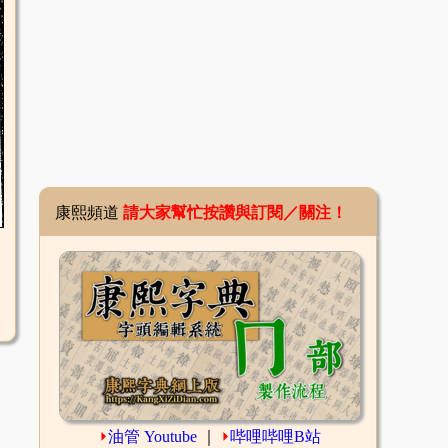
康熙頻道
請大家幫忙按讚與訂閱／關注！
⏵
油管 Youtube
｜
⏵
哔哩哔哩B站