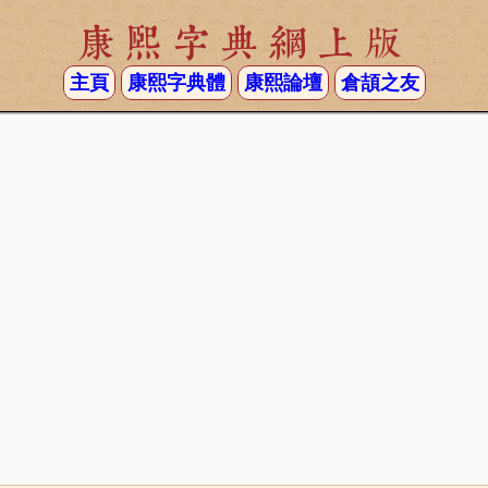
康熙字典網上版
主頁
康熙字典體
康熙論壇
倉頡之友