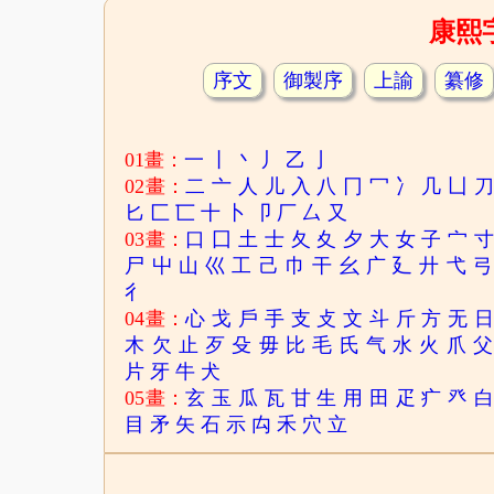
康熙
序文
御製序
上諭
纂修
01畫：
一
丨
丶
丿
乙
亅
02畫：
二
亠
人
儿
入
八
冂
冖
冫
几
凵
匕
匚
匸
十
卜
卩
厂
厶
又
03畫：
口
囗
土
士
夂
夊
夕
大
女
子
宀
尸
屮
山
巛
工
己
巾
干
幺
广
廴
廾
弋
弓
彳
04畫：
心
戈
戶
手
支
攴
文
斗
斤
方
无
木
欠
止
歹
殳
毋
比
毛
氏
气
水
火
爪
父
片
牙
牛
犬
05畫：
玄
玉
瓜
瓦
甘
生
用
田
疋
疒
癶
目
矛
矢
石
示
禸
禾
穴
立