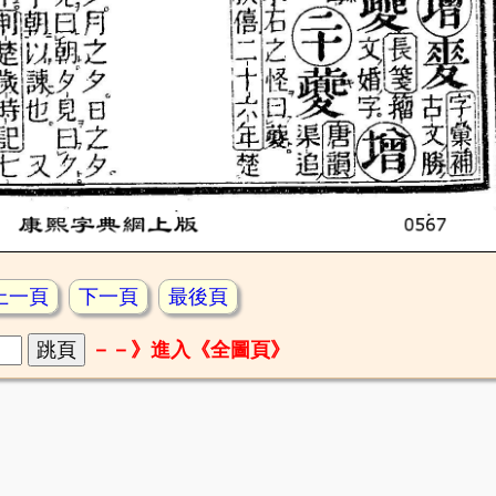
上一頁
下一頁
最後頁
－－》進入《全圖頁》