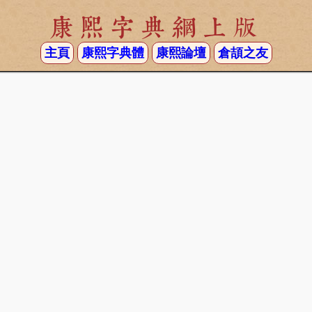
康熙字典網上版
主頁
康熙字典體
康熙論壇
倉頡之友