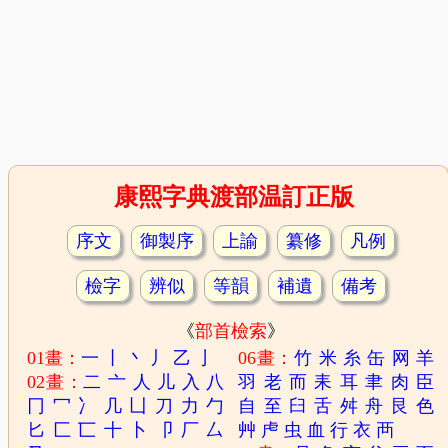
康熙字典渡部温訂正版
序文
御製序
上諭
纂修
凡例
檢字
辨似
等韻
補遺
備考
《
部首檢索
》
01畫：
一
丨
丶
丿
乙
亅
06畫：
竹
米
糸
缶
网
羊
02畫：
二
亠
人
儿
入
八
羽
老
而
耒
耳
聿
肉
臣
冂
冖
冫
几
凵
刀
力
勹
自
至
臼
舌
舛
舟
艮
色
匕
匚
匸
十
卜
卩
厂
厶
艸
虍
虫
血
行
衣
襾