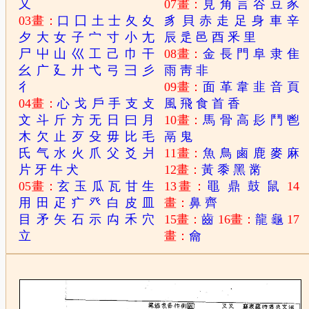
又
07畫：
見
角
言
谷
豆
豕
03畫：
口
囗
土
士
夂
夊
豸
貝
赤
走
足
身
車
辛
夕
大
女
子
宀
寸
小
尢
辰
辵
邑
酉
釆
里
尸
屮
山
巛
工
己
巾
干
08畫：
金
長
門
阜
隶
隹
幺
广
廴
廾
弋
弓
彐
彡
雨
靑
非
彳
09畫：
面
革
韋
韭
音
頁
04畫：
心
戈
戶
手
支
攴
風
飛
食
首
香
文
斗
斤
方
无
日
曰
月
10畫：
馬
骨
高
髟
鬥
鬯
木
欠
止
歹
殳
毋
比
毛
鬲
鬼
氏
气
水
火
爪
父
爻
爿
11畫：
魚
鳥
鹵
鹿
麥
麻
片
牙
牛
犬
12畫：
黃
黍
黑
黹
05畫：
玄
玉
瓜
瓦
甘
生
13畫：
黽
鼎
鼓
鼠
14
用
田
疋
疒
癶
白
皮
皿
畫：
鼻
齊
目
矛
矢
石
示
禸
禾
穴
15畫：
齒
16畫：
龍
龜
17
立
畫：
龠