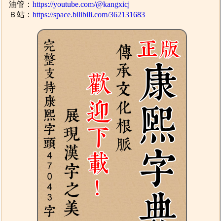
油管：
https://youtube.com/@kangxicj
Ｂ站：
https://space.bilibili.com/362131683