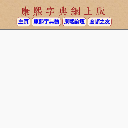
康熙字典網上版
主頁
康熙字典體
康熙論壇
倉頡之友