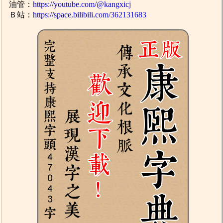
油管：
https://youtube.com/@kangxicj
Ｂ站：
https://space.bilibili.com/362131683