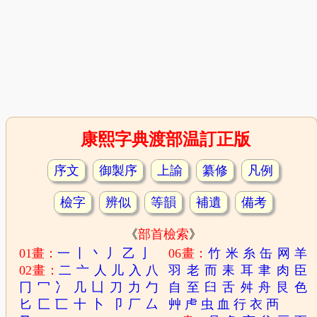
康熙字典渡部温訂正版
序文
御製序
上諭
纂修
凡例
檢字
辨似
等韻
補遺
備考
《
部首檢索
》
01畫：
一
丨
丶
丿
乙
亅
06畫：
竹
米
糸
缶
网
羊
02畫：
二
亠
人
儿
入
八
羽
老
而
耒
耳
聿
肉
臣
冂
冖
冫
几
凵
刀
力
勹
自
至
臼
舌
舛
舟
艮
色
匕
匚
匸
十
卜
卩
厂
厶
艸
虍
虫
血
行
衣
襾