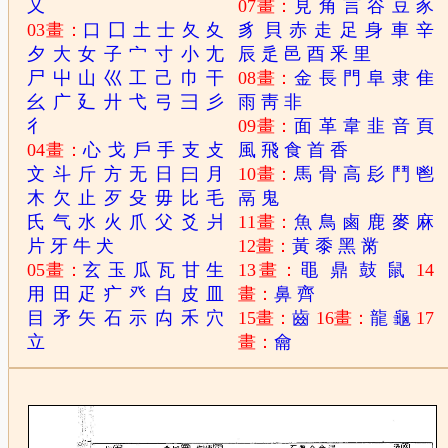
又
07畫：
見
角
言
谷
豆
豕
03畫：
口
囗
土
士
夂
夊
豸
貝
赤
走
足
身
車
辛
夕
大
女
子
宀
寸
小
尢
辰
辵
邑
酉
釆
里
尸
屮
山
巛
工
己
巾
干
08畫：
金
長
門
阜
隶
隹
幺
广
廴
廾
弋
弓
彐
彡
雨
靑
非
彳
09畫：
面
革
韋
韭
音
頁
04畫：
心
戈
戶
手
支
攴
風
飛
食
首
香
文
斗
斤
方
无
日
曰
月
10畫：
馬
骨
高
髟
鬥
鬯
木
欠
止
歹
殳
毋
比
毛
鬲
鬼
氏
气
水
火
爪
父
爻
爿
11畫：
魚
鳥
鹵
鹿
麥
麻
片
牙
牛
犬
12畫：
黃
黍
黑
黹
05畫：
玄
玉
瓜
瓦
甘
生
13畫：
黽
鼎
鼓
鼠
14
用
田
疋
疒
癶
白
皮
皿
畫：
鼻
齊
目
矛
矢
石
示
禸
禾
穴
15畫：
齒
16畫：
龍
龜
17
立
畫：
龠