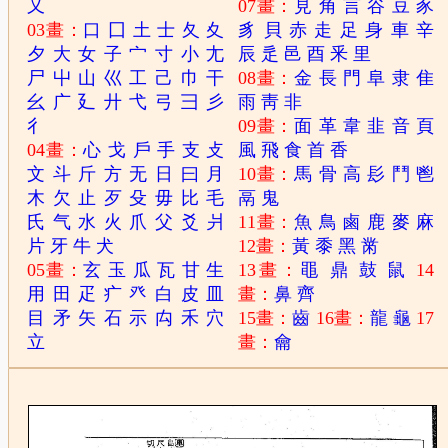
又
07畫：
見
角
言
谷
豆
豕
03畫：
口
囗
土
士
夂
夊
豸
貝
赤
走
足
身
車
辛
夕
大
女
子
宀
寸
小
尢
辰
辵
邑
酉
釆
里
尸
屮
山
巛
工
己
巾
干
08畫：
金
長
門
阜
隶
隹
幺
广
廴
廾
弋
弓
彐
彡
雨
靑
非
彳
09畫：
面
革
韋
韭
音
頁
04畫：
心
戈
戶
手
支
攴
風
飛
食
首
香
文
斗
斤
方
无
日
曰
月
10畫：
馬
骨
高
髟
鬥
鬯
木
欠
止
歹
殳
毋
比
毛
鬲
鬼
氏
气
水
火
爪
父
爻
爿
11畫：
魚
鳥
鹵
鹿
麥
麻
片
牙
牛
犬
12畫：
黃
黍
黑
黹
05畫：
玄
玉
瓜
瓦
甘
生
13畫：
黽
鼎
鼓
鼠
14
用
田
疋
疒
癶
白
皮
皿
畫：
鼻
齊
目
矛
矢
石
示
禸
禾
穴
15畫：
齒
16畫：
龍
龜
17
立
畫：
龠