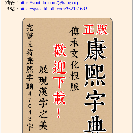
油管：
https://youtube.com/@kangxicj
Ｂ站：
https://space.bilibili.com/362131683