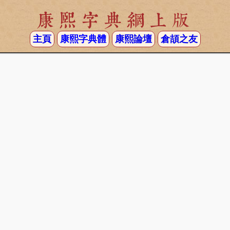
康熙字典網上版
主頁
康熙字典體
康熙論壇
倉頡之友