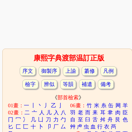
康熙字典渡部温訂正版
序文
御製序
上諭
纂修
凡例
檢字
辨似
等韻
補遺
備考
《
部首檢索
》
01畫：
一
丨
丶
丿
乙
亅
06畫：
竹
米
糸
缶
网
羊
02畫：
二
亠
人
儿
入
八
羽
老
而
耒
耳
聿
肉
臣
冂
冖
冫
几
凵
刀
力
勹
自
至
臼
舌
舛
舟
艮
色
匕
匚
匸
十
卜
卩
厂
厶
艸
虍
虫
血
行
衣
襾