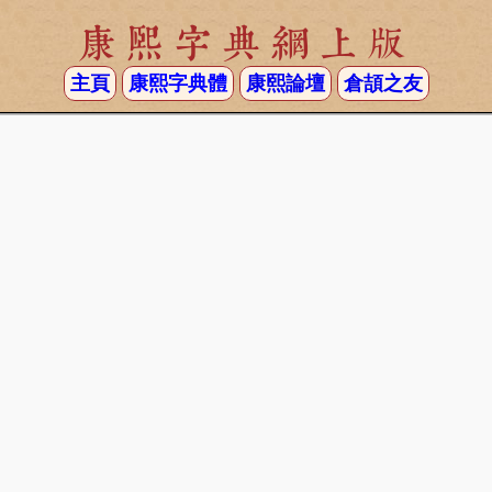
康熙字典網上版
主頁
康熙字典體
康熙論壇
倉頡之友