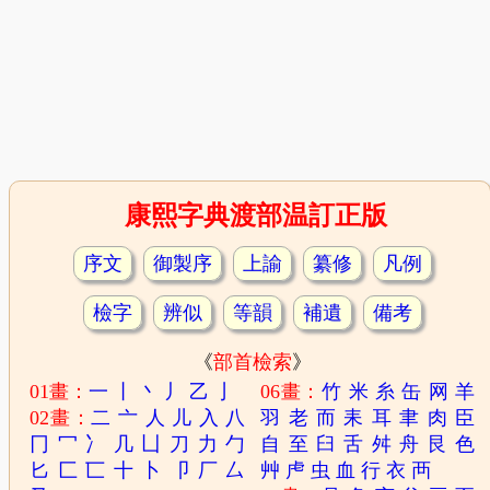
康熙字典渡部温訂正版
序文
御製序
上諭
纂修
凡例
檢字
辨似
等韻
補遺
備考
《
部首檢索
》
01畫：
一
丨
丶
丿
乙
亅
06畫：
竹
米
糸
缶
网
羊
02畫：
二
亠
人
儿
入
八
羽
老
而
耒
耳
聿
肉
臣
冂
冖
冫
几
凵
刀
力
勹
自
至
臼
舌
舛
舟
艮
色
匕
匚
匸
十
卜
卩
厂
厶
艸
虍
虫
血
行
衣
襾