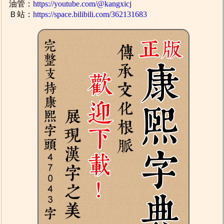
油管：
https://youtube.com/@kangxicj
Ｂ站：
https://space.bilibili.com/362131683