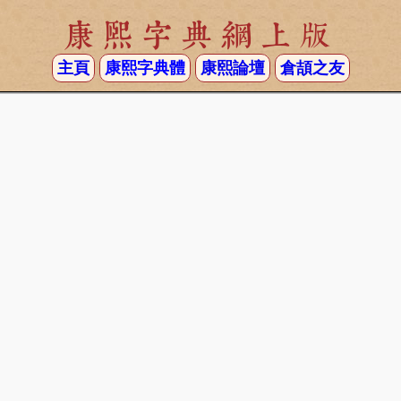
康熙字典網上版
主頁
康熙字典體
康熙論壇
倉頡之友