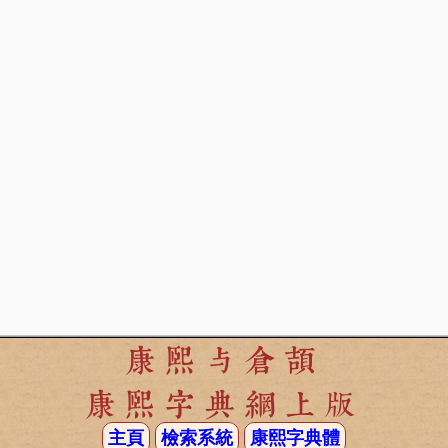
康熙与倉頡
康熙字典網上版
主頁
檢索系統
康熙字典體