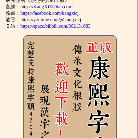
最完整的《康熙字典網上版》！
官網：
https://KangXiZiDian.com
臉書：
https://facebook.com/kangxicj
油管：
https://youtube.com/@kangxicj
Ｂ站：
https://space.bilibili.com/362131683