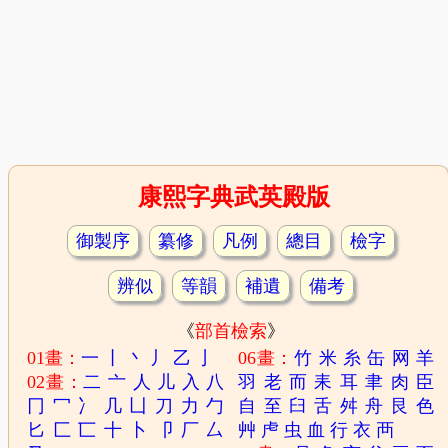
康熙字典武英殿版
御製序
纂修
凡例
總目
檢字
辨似
等韻
補遺
備考
《
部首檢索
》
01畫：
一
丨
丶
丿
乙
亅
06畫：
竹
米
糸
缶
网
羊
02畫：
二
亠
人
儿
入
八
羽
老
而
耒
耳
聿
肉
臣
冂
冖
冫
几
凵
刀
力
勹
自
至
臼
舌
舛
舟
艮
色
匕
匚
匸
十
卜
卩
厂
厶
艸
虍
虫
血
行
衣
襾