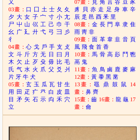
又
07畫：
見
角
言
谷
豆
豕
03畫：
口
囗
土
士
夂
夊
豸
貝
赤
走
足
身
車
辛
夕
大
女
子
宀
寸
小
尢
辰
辵
邑
酉
釆
里
尸
屮
山
巛
工
己
巾
干
08畫：
金
長
門
阜
隶
隹
幺
广
廴
廾
弋
弓
彐
彡
雨
靑
非
彳
09畫：
面
革
韋
韭
音
頁
04畫：
心
戈
戶
手
支
攴
風
飛
食
首
香
文
斗
斤
方
无
日
曰
月
10畫：
馬
骨
高
髟
鬥
鬯
木
欠
止
歹
殳
毋
比
毛
鬲
鬼
氏
气
水
火
爪
父
爻
爿
11畫：
魚
鳥
鹵
鹿
麥
麻
片
牙
牛
犬
12畫：
黃
黍
黑
黹
05畫：
玄
玉
瓜
瓦
甘
生
13畫：
黽
鼎
鼓
鼠
14
用
田
疋
疒
癶
白
皮
皿
畫：
鼻
齊
目
矛
矢
石
示
禸
禾
穴
15畫：
齒
16畫：
龍
龜
17
立
畫：
龠