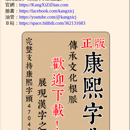
官網：
https://KangXiZiDian.com
臉書：
https://facebook.com/kangxicj
油管：
https://youtube.com/@kangxicj
Ｂ站：
https://space.bilibili.com/362131683