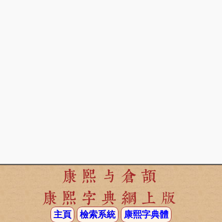
康熙与倉頡
康熙字典網上版
主頁
檢索系統
康熙字典體