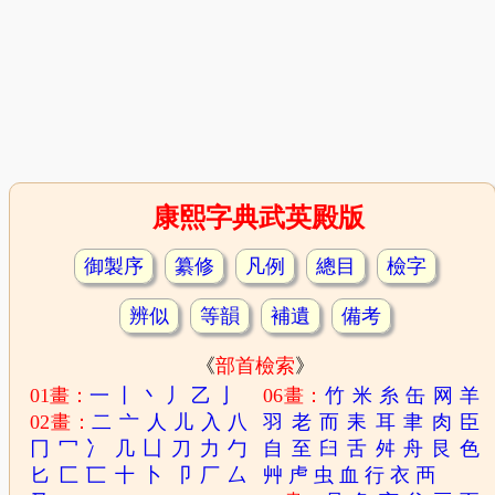
康熙字典武英殿版
御製序
纂修
凡例
總目
檢字
辨似
等韻
補遺
備考
《
部首檢索
》
01畫：
一
丨
丶
丿
乙
亅
06畫：
竹
米
糸
缶
网
羊
02畫：
二
亠
人
儿
入
八
羽
老
而
耒
耳
聿
肉
臣
冂
冖
冫
几
凵
刀
力
勹
自
至
臼
舌
舛
舟
艮
色
匕
匚
匸
十
卜
卩
厂
厶
艸
虍
虫
血
行
衣
襾