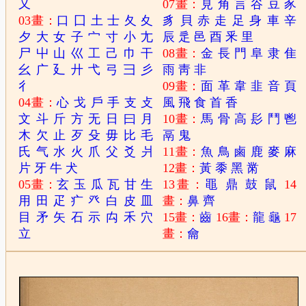
又
07畫：
見
角
言
谷
豆
豕
03畫：
口
囗
土
士
夂
夊
豸
貝
赤
走
足
身
車
辛
夕
大
女
子
宀
寸
小
尢
辰
辵
邑
酉
釆
里
尸
屮
山
巛
工
己
巾
干
08畫：
金
長
門
阜
隶
隹
幺
广
廴
廾
弋
弓
彐
彡
雨
靑
非
彳
09畫：
面
革
韋
韭
音
頁
04畫：
心
戈
戶
手
支
攴
風
飛
食
首
香
文
斗
斤
方
无
日
曰
月
10畫：
馬
骨
高
髟
鬥
鬯
木
欠
止
歹
殳
毋
比
毛
鬲
鬼
氏
气
水
火
爪
父
爻
爿
11畫：
魚
鳥
鹵
鹿
麥
麻
片
牙
牛
犬
12畫：
黃
黍
黑
黹
05畫：
玄
玉
瓜
瓦
甘
生
13畫：
黽
鼎
鼓
鼠
14
用
田
疋
疒
癶
白
皮
皿
畫：
鼻
齊
目
矛
矢
石
示
禸
禾
穴
15畫：
齒
16畫：
龍
龜
17
立
畫：
龠