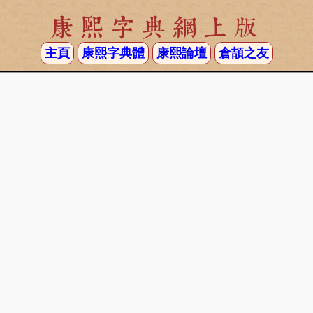
康熙字典網上版
主頁
康熙字典體
康熙論壇
倉頡之友