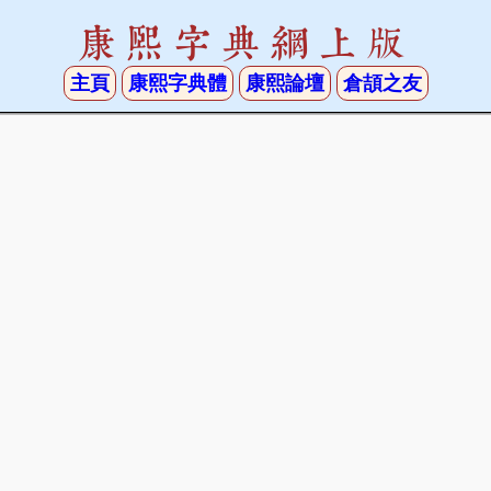
康熙字典網上版
主頁
康熙字典體
康熙論壇
倉頡之友