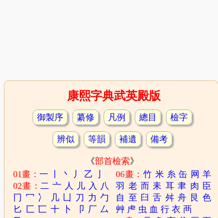
康熙字典武英殿版
御製序
纂修
凡例
總目
檢字
辨似
等韻
補遺
備考
《
部首檢索
》
01畫：
一
丨
丶
丿
乙
亅
06畫：
竹
米
糸
缶
网
羊
02畫：
二
亠
人
儿
入
八
羽
老
而
耒
耳
聿
肉
臣
冂
冖
冫
几
凵
刀
力
勹
自
至
臼
舌
舛
舟
艮
色
匕
匚
匸
十
卜
卩
厂
厶
艸
虍
虫
血
行
衣
襾