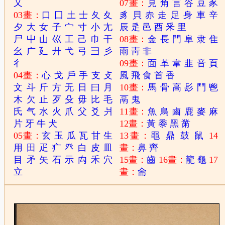
又
07畫：
見
角
言
谷
豆
豕
03畫：
口
囗
土
士
夂
夊
豸
貝
赤
走
足
身
車
辛
夕
大
女
子
宀
寸
小
尢
辰
辵
邑
酉
釆
里
尸
屮
山
巛
工
己
巾
干
08畫：
金
長
門
阜
隶
隹
幺
广
廴
廾
弋
弓
彐
彡
雨
靑
非
彳
09畫：
面
革
韋
韭
音
頁
04畫：
心
戈
戶
手
支
攴
風
飛
食
首
香
文
斗
斤
方
无
日
曰
月
10畫：
馬
骨
高
髟
鬥
鬯
木
欠
止
歹
殳
毋
比
毛
鬲
鬼
氏
气
水
火
爪
父
爻
爿
11畫：
魚
鳥
鹵
鹿
麥
麻
片
牙
牛
犬
12畫：
黃
黍
黑
黹
05畫：
玄
玉
瓜
瓦
甘
生
13畫：
黽
鼎
鼓
鼠
14
用
田
疋
疒
癶
白
皮
皿
畫：
鼻
齊
目
矛
矢
石
示
禸
禾
穴
15畫：
齒
16畫：
龍
龜
17
立
畫：
龠