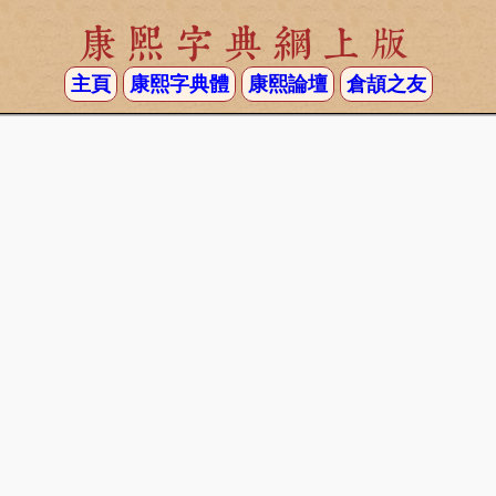
康熙字典網上版
主頁
康熙字典體
康熙論壇
倉頡之友