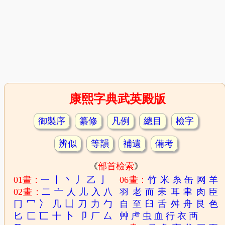
康熙字典武英殿版
御製序
纂修
凡例
總目
檢字
辨似
等韻
補遺
備考
《
部首檢索
》
01畫：
一
丨
丶
丿
乙
亅
06畫：
竹
米
糸
缶
网
羊
02畫：
二
亠
人
儿
入
八
羽
老
而
耒
耳
聿
肉
臣
冂
冖
冫
几
凵
刀
力
勹
自
至
臼
舌
舛
舟
艮
色
匕
匚
匸
十
卜
卩
厂
厶
艸
虍
虫
血
行
衣
襾