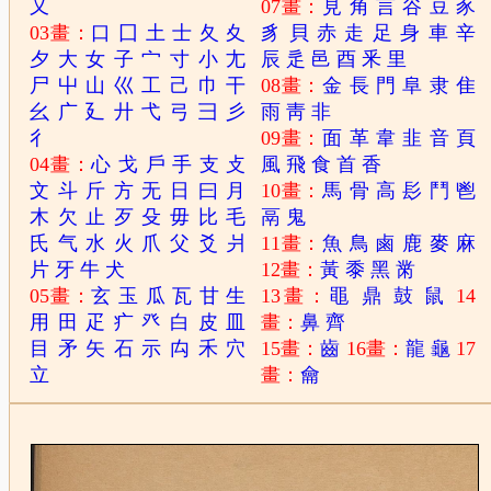
又
07畫：
見
角
言
谷
豆
豕
03畫：
口
囗
土
士
夂
夊
豸
貝
赤
走
足
身
車
辛
夕
大
女
子
宀
寸
小
尢
辰
辵
邑
酉
釆
里
尸
屮
山
巛
工
己
巾
干
08畫：
金
長
門
阜
隶
隹
幺
广
廴
廾
弋
弓
彐
彡
雨
靑
非
彳
09畫：
面
革
韋
韭
音
頁
04畫：
心
戈
戶
手
支
攴
風
飛
食
首
香
文
斗
斤
方
无
日
曰
月
10畫：
馬
骨
高
髟
鬥
鬯
木
欠
止
歹
殳
毋
比
毛
鬲
鬼
氏
气
水
火
爪
父
爻
爿
11畫：
魚
鳥
鹵
鹿
麥
麻
片
牙
牛
犬
12畫：
黃
黍
黑
黹
05畫：
玄
玉
瓜
瓦
甘
生
13畫：
黽
鼎
鼓
鼠
14
用
田
疋
疒
癶
白
皮
皿
畫：
鼻
齊
目
矛
矢
石
示
禸
禾
穴
15畫：
齒
16畫：
龍
龜
17
立
畫：
龠