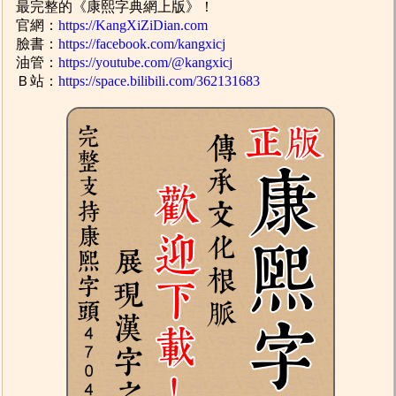
最完整的《康熙字典網上版》！
官網：
https://KangXiZiDian.com
臉書：
https://facebook.com/kangxicj
油管：
https://youtube.com/@kangxicj
Ｂ站：
https://space.bilibili.com/362131683