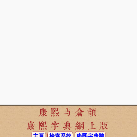
康熙与倉頡
康熙字典網上版
主頁
檢索系統
康熙字典體