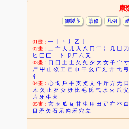
康
御製序
纂修
凡例
01畫：
一
丨
丶
丿
乙
亅
02畫：
二
亠
人
儿
入
八
冂
冖
冫
几
凵
匕
匚
匸
十
卜
卩
厂
厶
又
03畫：
口
囗
土
士
夂
夊
夕
大
女
子
宀
尸
屮
山
巛
工
己
巾
干
幺
广
廴
廾
弋
弓
彳
04畫：
心
戈
戶
手
支
攴
文
斗
斤
方
无
木
欠
止
歹
殳
毋
比
毛
氏
气
水
火
爪
父
片
牙
牛
犬
05畫：
玄
玉
瓜
瓦
甘
生
用
田
疋
疒
癶
目
矛
矢
石
示
禸
禾
穴
立