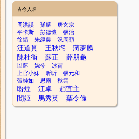
古今人名
周洪謨
孫臏
唐玄宗
平卡斯
彭德懷
張治
徐鍇
朱經農
況周頤
汪道貫
王秋垞
蔣夢麟
陳杜衡
蘇正
薛朋龜
以藍
婉兮
冰荷
上官小妹
昕昕
張元和
張純如
思雨
秋雲
盼煙
江卓
趙宜主
閻姬
馬秀英
葉令儀