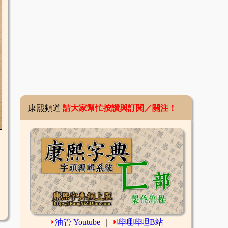
康熙頻道
請大家幫忙按讚與訂閱／關注！
⏵
油管 Youtube
｜
⏵
哔哩哔哩B站