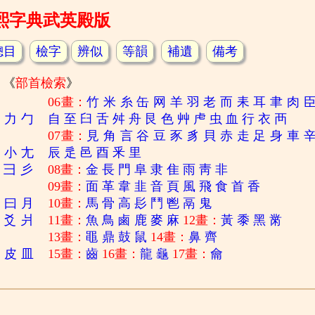
熙字典武英殿版
總目
檢字
辨似
等韻
補遺
備考
《
部首檢索
》
06畫：
竹
米
糸
缶
网
羊
羽
老
而
耒
耳
聿
肉
刀
力
勹
自
至
臼
舌
舛
舟
艮
色
艸
虍
虫
血
行
衣
襾
07畫：
見
角
言
谷
豆
豕
豸
貝
赤
走
足
身
車
寸
小
尢
辰
辵
邑
酉
釆
里
彐
彡
08畫：
金
長
門
阜
隶
隹
雨
靑
非
09畫：
面
革
韋
韭
音
頁
風
飛
食
首
香
日
曰
月
10畫：
馬
骨
高
髟
鬥
鬯
鬲
鬼
爻
爿
11畫：
魚
鳥
鹵
鹿
麥
麻
12畫：
黃
黍
黑
黹
13畫：
黽
鼎
鼓
鼠
14畫：
鼻
齊
白
皮
皿
15畫：
齒
16畫：
龍
龜
17畫：
龠