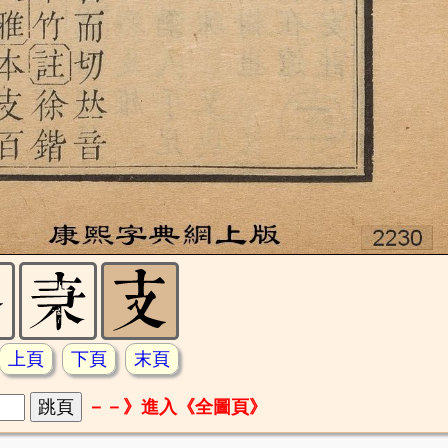
上頁
下頁
末頁
－－》進入《全圖頁》