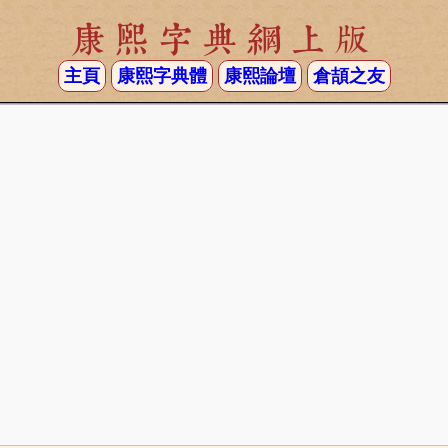
康熙字典網上版
主頁
康熙字典體
康熙論壇
倉頡之友