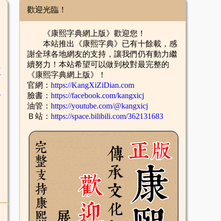
歡迎光臨！
《康熙字典網上版》歡迎您！
本站推出《康熙字典》已有十餘載，感
謝全球各地網友的支持，讓我們仍有動力繼
續努力！本站希望可以做到校對最完整的
臣
《康熙字典網上版》！
官網：
https://KangXiZiDian.com
辛
臉書：
https://facebook.com/kangxicj
油管：
https://youtube.com/@kangxicj
Ｂ站：
https://space.bilibili.com/362131683