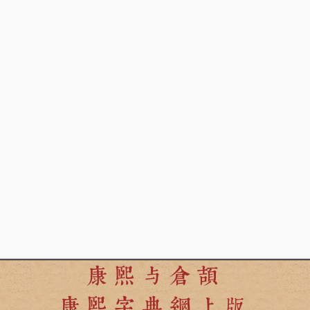
康熙与倉頡
康熙字典網上版