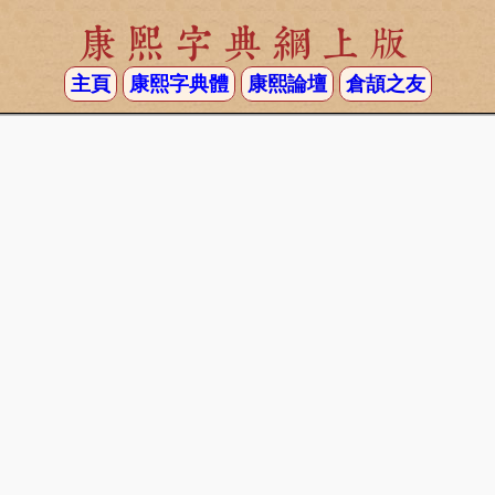
康熙字典網上版
主頁
康熙字典體
康熙論壇
倉頡之友