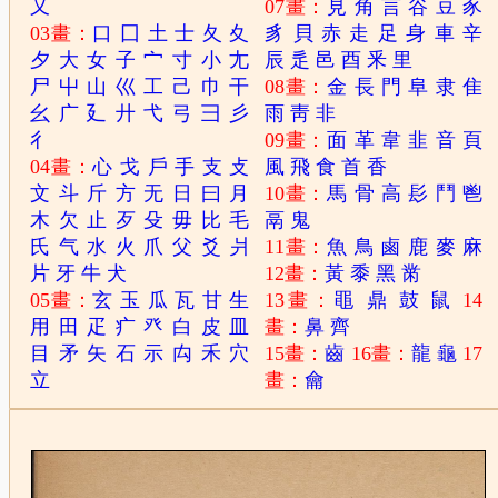
又
07畫：
見
角
言
谷
豆
豕
03畫：
口
囗
土
士
夂
夊
豸
貝
赤
走
足
身
車
辛
夕
大
女
子
宀
寸
小
尢
辰
辵
邑
酉
釆
里
尸
屮
山
巛
工
己
巾
干
08畫：
金
長
門
阜
隶
隹
幺
广
廴
廾
弋
弓
彐
彡
雨
靑
非
彳
09畫：
面
革
韋
韭
音
頁
04畫：
心
戈
戶
手
支
攴
風
飛
食
首
香
文
斗
斤
方
无
日
曰
月
10畫：
馬
骨
高
髟
鬥
鬯
木
欠
止
歹
殳
毋
比
毛
鬲
鬼
氏
气
水
火
爪
父
爻
爿
11畫：
魚
鳥
鹵
鹿
麥
麻
片
牙
牛
犬
12畫：
黃
黍
黑
黹
05畫：
玄
玉
瓜
瓦
甘
生
13畫：
黽
鼎
鼓
鼠
14
用
田
疋
疒
癶
白
皮
皿
畫：
鼻
齊
目
矛
矢
石
示
禸
禾
穴
15畫：
齒
16畫：
龍
龜
17
立
畫：
龠