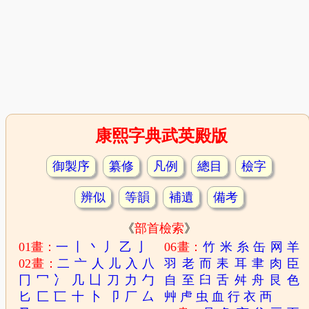
康熙字典武英殿版
御製序
纂修
凡例
總目
檢字
辨似
等韻
補遺
備考
《
部首檢索
》
01畫：
一
丨
丶
丿
乙
亅
06畫：
竹
米
糸
缶
网
羊
02畫：
二
亠
人
儿
入
八
羽
老
而
耒
耳
聿
肉
臣
冂
冖
冫
几
凵
刀
力
勹
自
至
臼
舌
舛
舟
艮
色
匕
匚
匸
十
卜
卩
厂
厶
艸
虍
虫
血
行
衣
襾