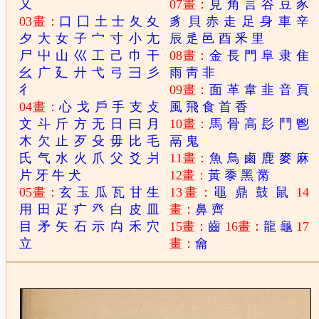
又
07畫：
見
角
言
谷
豆
豕
03畫：
口
囗
土
士
夂
夊
豸
貝
赤
走
足
身
車
辛
夕
大
女
子
宀
寸
小
尢
辰
辵
邑
酉
釆
里
尸
屮
山
巛
工
己
巾
干
08畫：
金
長
門
阜
隶
隹
幺
广
廴
廾
弋
弓
彐
彡
雨
靑
非
彳
09畫：
面
革
韋
韭
音
頁
04畫：
心
戈
戶
手
支
攴
風
飛
食
首
香
文
斗
斤
方
无
日
曰
月
10畫：
馬
骨
高
髟
鬥
鬯
木
欠
止
歹
殳
毋
比
毛
鬲
鬼
氏
气
水
火
爪
父
爻
爿
11畫：
魚
鳥
鹵
鹿
麥
麻
片
牙
牛
犬
12畫：
黃
黍
黑
黹
05畫：
玄
玉
瓜
瓦
甘
生
13畫：
黽
鼎
鼓
鼠
14
用
田
疋
疒
癶
白
皮
皿
畫：
鼻
齊
目
矛
矢
石
示
禸
禾
穴
15畫：
齒
16畫：
龍
龜
17
立
畫：
龠