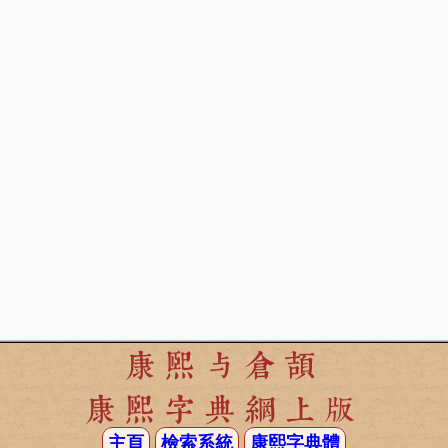
康熙与倉頡
康熙字典網上版
主頁
檢索系統
康熙字典體