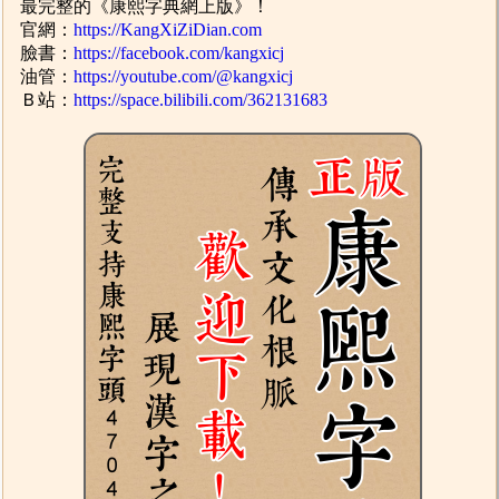
最完整的《康熙字典網上版》！
官網：
https://KangXiZiDian.com
臉書：
https://facebook.com/kangxicj
油管：
https://youtube.com/@kangxicj
Ｂ站：
https://space.bilibili.com/362131683