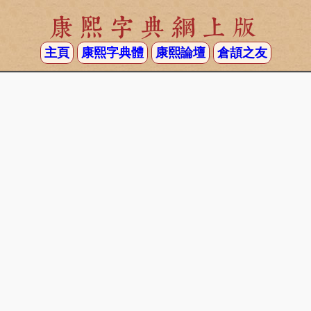
康熙字典網上版
主頁
康熙字典體
康熙論壇
倉頡之友