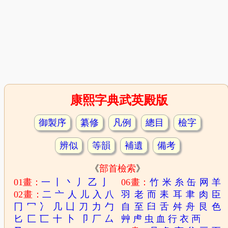
康熙字典武英殿版
御製序
纂修
凡例
總目
檢字
辨似
等韻
補遺
備考
《
部首檢索
》
01畫：
一
丨
丶
丿
乙
亅
06畫：
竹
米
糸
缶
网
羊
02畫：
二
亠
人
儿
入
八
羽
老
而
耒
耳
聿
肉
臣
冂
冖
冫
几
凵
刀
力
勹
自
至
臼
舌
舛
舟
艮
色
匕
匚
匸
十
卜
卩
厂
厶
艸
虍
虫
血
行
衣
襾