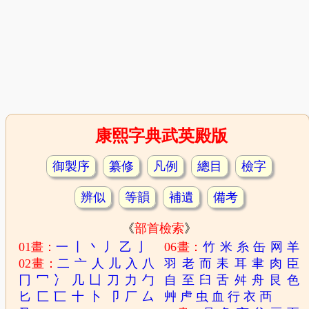
康熙字典武英殿版
御製序
纂修
凡例
總目
檢字
辨似
等韻
補遺
備考
《
部首檢索
》
01畫：
一
丨
丶
丿
乙
亅
06畫：
竹
米
糸
缶
网
羊
02畫：
二
亠
人
儿
入
八
羽
老
而
耒
耳
聿
肉
臣
冂
冖
冫
几
凵
刀
力
勹
自
至
臼
舌
舛
舟
艮
色
匕
匚
匸
十
卜
卩
厂
厶
艸
虍
虫
血
行
衣
襾