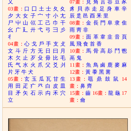
又
07畫：
見
角
言
谷
豆
豕
03畫：
口
囗
土
士
夂
夊
豸
貝
赤
走
足
身
車
辛
夕
大
女
子
宀
寸
小
尢
辰
辵
邑
酉
釆
里
尸
屮
山
巛
工
己
巾
干
08畫：
金
長
門
阜
隶
隹
幺
广
廴
廾
弋
弓
彐
彡
雨
靑
非
彳
09畫：
面
革
韋
韭
音
頁
04畫：
心
戈
戶
手
支
攴
風
飛
食
首
香
文
斗
斤
方
无
日
曰
月
10畫：
馬
骨
高
髟
鬥
鬯
木
欠
止
歹
殳
毋
比
毛
鬲
鬼
氏
气
水
火
爪
父
爻
爿
11畫：
魚
鳥
鹵
鹿
麥
麻
片
牙
牛
犬
12畫：
黃
黍
黑
黹
05畫：
玄
玉
瓜
瓦
甘
生
13畫：
黽
鼎
鼓
鼠
14
用
田
疋
疒
癶
白
皮
皿
畫：
鼻
齊
目
矛
矢
石
示
禸
禾
穴
15畫：
齒
16畫：
龍
龜
17
立
畫：
龠