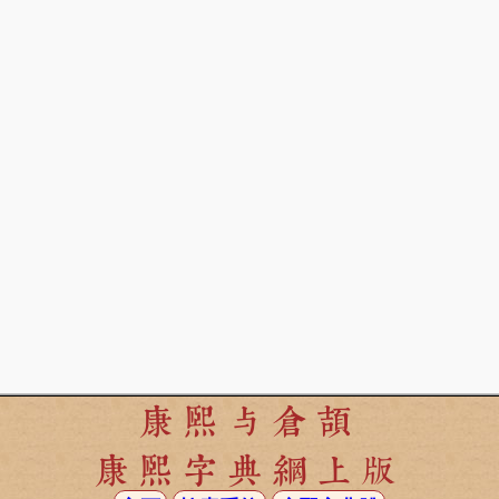
康熙与倉頡
康熙字典網上版