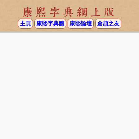
康熙字典網上版
主頁
康熙字典體
康熙論壇
倉頡之友