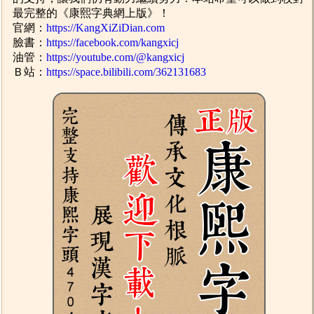
最完整的《康熙字典網上版》！
官網：
https://KangXiZiDian.com
臉書：
https://facebook.com/kangxicj
油管：
https://youtube.com/@kangxicj
Ｂ站：
https://space.bilibili.com/362131683