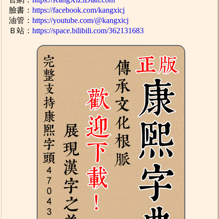
臉書：
https://facebook.com/kangxicj
油管：
https://youtube.com/@kangxicj
Ｂ站：
https://space.bilibili.com/362131683