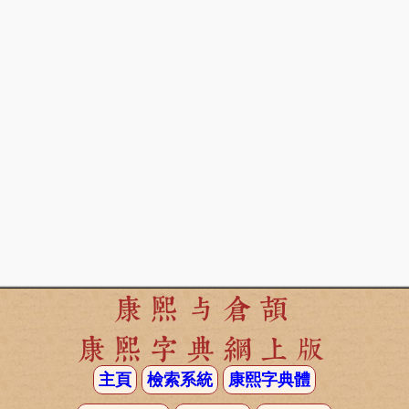
康熙与倉頡
康熙字典網上版
主頁
檢索系統
康熙字典體