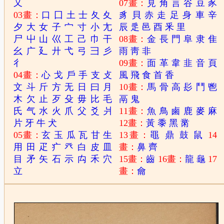
又
07畫：
見
角
言
谷
豆
豕
03畫：
口
囗
土
士
夂
夊
豸
貝
赤
走
足
身
車
辛
夕
大
女
子
宀
寸
小
尢
辰
辵
邑
酉
釆
里
尸
屮
山
巛
工
己
巾
干
08畫：
金
長
門
阜
隶
隹
幺
广
廴
廾
弋
弓
彐
彡
雨
靑
非
彳
09畫：
面
革
韋
韭
音
頁
04畫：
心
戈
戶
手
支
攴
風
飛
食
首
香
文
斗
斤
方
无
日
曰
月
10畫：
馬
骨
高
髟
鬥
鬯
木
欠
止
歹
殳
毋
比
毛
鬲
鬼
氏
气
水
火
爪
父
爻
爿
11畫：
魚
鳥
鹵
鹿
麥
麻
片
牙
牛
犬
12畫：
黃
黍
黑
黹
05畫：
玄
玉
瓜
瓦
甘
生
13畫：
黽
鼎
鼓
鼠
14
用
田
疋
疒
癶
白
皮
皿
畫：
鼻
齊
目
矛
矢
石
示
禸
禾
穴
15畫：
齒
16畫：
龍
龜
17
立
畫：
龠