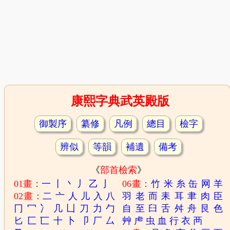
康熙字典武英殿版
御製序
纂修
凡例
總目
檢字
辨似
等韻
補遺
備考
《
部首檢索
》
01畫：
一
丨
丶
丿
乙
亅
06畫：
竹
米
糸
缶
网
羊
02畫：
二
亠
人
儿
入
八
羽
老
而
耒
耳
聿
肉
臣
冂
冖
冫
几
凵
刀
力
勹
自
至
臼
舌
舛
舟
艮
色
匕
匚
匸
十
卜
卩
厂
厶
艸
虍
虫
血
行
衣
襾