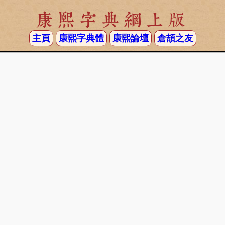
康熙字典網上版
主頁
康熙字典體
康熙論壇
倉頡之友