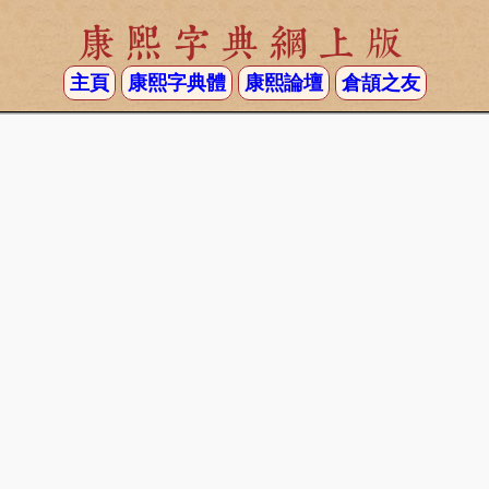
康熙字典網上版
主頁
康熙字典體
康熙論壇
倉頡之友