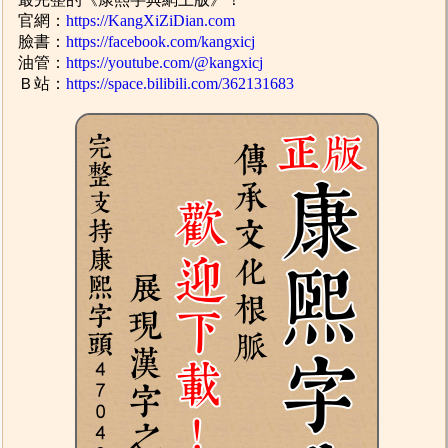
官網：
https://KangXiZiDian.com
臉書：
https://facebook.com/kangxicj
油管：
https://youtube.com/@kangxicj
Ｂ站：
https://space.bilibili.com/362131683