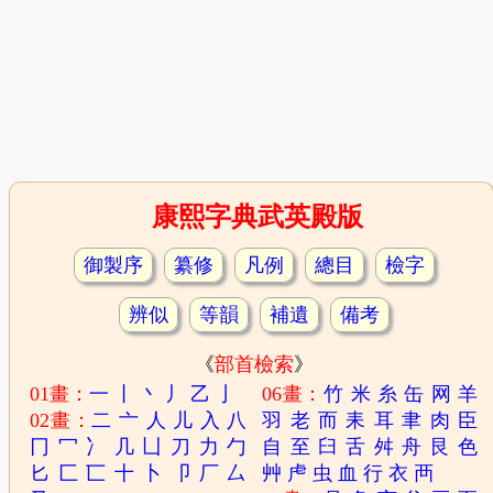
康熙字典武英殿版
御製序
纂修
凡例
總目
檢字
辨似
等韻
補遺
備考
《
部首檢索
》
01畫：
一
丨
丶
丿
乙
亅
06畫：
竹
米
糸
缶
网
羊
02畫：
二
亠
人
儿
入
八
羽
老
而
耒
耳
聿
肉
臣
冂
冖
冫
几
凵
刀
力
勹
自
至
臼
舌
舛
舟
艮
色
匕
匚
匸
十
卜
卩
厂
厶
艸
虍
虫
血
行
衣
襾