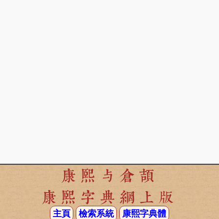
康熙与倉頡
康熙字典網上版
主頁
檢索系統
康熙字典體