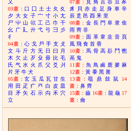
又
07畫：
見
角
言
谷
豆
豕
03畫：
口
囗
土
士
夂
夊
豸
貝
赤
走
足
身
車
辛
夕
大
女
子
宀
寸
小
尢
辰
辵
邑
酉
釆
里
尸
屮
山
巛
工
己
巾
干
08畫：
金
長
門
阜
隶
隹
幺
广
廴
廾
弋
弓
彐
彡
雨
靑
非
彳
09畫：
面
革
韋
韭
音
頁
04畫：
心
戈
戶
手
支
攴
風
飛
食
首
香
文
斗
斤
方
无
日
曰
月
10畫：
馬
骨
高
髟
鬥
鬯
木
欠
止
歹
殳
毋
比
毛
鬲
鬼
氏
气
水
火
爪
父
爻
爿
11畫：
魚
鳥
鹵
鹿
麥
麻
片
牙
牛
犬
12畫：
黃
黍
黑
黹
05畫：
玄
玉
瓜
瓦
甘
生
13畫：
黽
鼎
鼓
鼠
14
用
田
疋
疒
癶
白
皮
皿
畫：
鼻
齊
目
矛
矢
石
示
禸
禾
穴
15畫：
齒
16畫：
龍
龜
17
立
畫：
龠