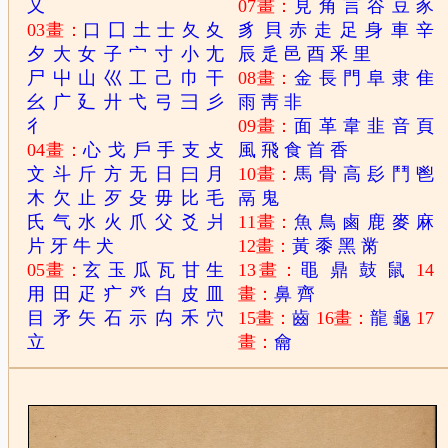
又
07畫：
見
角
言
谷
豆
豕
03畫：
口
囗
土
士
夂
夊
豸
貝
赤
走
足
身
車
辛
夕
大
女
子
宀
寸
小
尢
辰
辵
邑
酉
釆
里
尸
屮
山
巛
工
己
巾
干
08畫：
金
長
門
阜
隶
隹
幺
广
廴
廾
弋
弓
彐
彡
雨
靑
非
彳
09畫：
面
革
韋
韭
音
頁
04畫：
心
戈
戶
手
支
攴
風
飛
食
首
香
文
斗
斤
方
无
日
曰
月
10畫：
馬
骨
高
髟
鬥
鬯
木
欠
止
歹
殳
毋
比
毛
鬲
鬼
氏
气
水
火
爪
父
爻
爿
11畫：
魚
鳥
鹵
鹿
麥
麻
片
牙
牛
犬
12畫：
黃
黍
黑
黹
05畫：
玄
玉
瓜
瓦
甘
生
13畫：
黽
鼎
鼓
鼠
14
用
田
疋
疒
癶
白
皮
皿
畫：
鼻
齊
目
矛
矢
石
示
禸
禾
穴
15畫：
齒
16畫：
龍
龜
17
立
畫：
龠