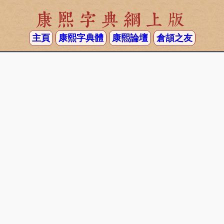
康熙字典網上版
主頁
康熙字典體
康熙論壇
倉頡之友