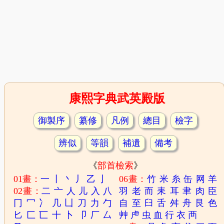
康熙字典武英殿版
御製序
纂修
凡例
總目
檢字
辨似
等韻
補遺
備考
《
部首檢索
》
01畫：
一
丨
丶
丿
乙
亅
06畫：
竹
米
糸
缶
网
羊
02畫：
二
亠
人
儿
入
八
羽
老
而
耒
耳
聿
肉
臣
冂
冖
冫
几
凵
刀
力
勹
自
至
臼
舌
舛
舟
艮
色
匕
匚
匸
十
卜
卩
厂
厶
艸
虍
虫
血
行
衣
襾