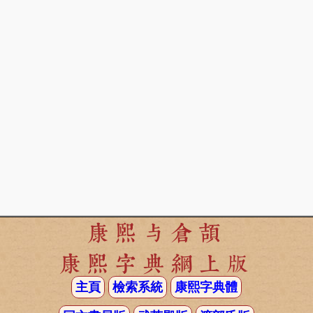
康熙与倉頡
康熙字典網上版
主頁
檢索系統
康熙字典體