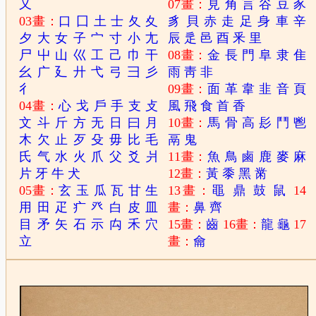
又
07畫：
見
角
言
谷
豆
豕
03畫：
口
囗
土
士
夂
夊
豸
貝
赤
走
足
身
車
辛
夕
大
女
子
宀
寸
小
尢
辰
辵
邑
酉
釆
里
尸
屮
山
巛
工
己
巾
干
08畫：
金
長
門
阜
隶
隹
幺
广
廴
廾
弋
弓
彐
彡
雨
靑
非
彳
09畫：
面
革
韋
韭
音
頁
04畫：
心
戈
戶
手
支
攴
風
飛
食
首
香
文
斗
斤
方
无
日
曰
月
10畫：
馬
骨
高
髟
鬥
鬯
木
欠
止
歹
殳
毋
比
毛
鬲
鬼
氏
气
水
火
爪
父
爻
爿
11畫：
魚
鳥
鹵
鹿
麥
麻
片
牙
牛
犬
12畫：
黃
黍
黑
黹
05畫：
玄
玉
瓜
瓦
甘
生
13畫：
黽
鼎
鼓
鼠
14
用
田
疋
疒
癶
白
皮
皿
畫：
鼻
齊
目
矛
矢
石
示
禸
禾
穴
15畫：
齒
16畫：
龍
龜
17
立
畫：
龠