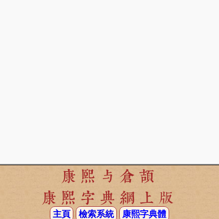
康熙与倉頡
康熙字典網上版
主頁
檢索系統
康熙字典體