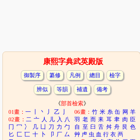
康熙字典武英殿版
御製序
纂修
凡例
總目
檢字
辨似
等韻
補遺
備考
《
部首檢索
》
01畫：
一
丨
丶
丿
乙
亅
06畫：
竹
米
糸
缶
网
羊
02畫：
二
亠
人
儿
入
八
羽
老
而
耒
耳
聿
肉
臣
冂
冖
冫
几
凵
刀
力
勹
自
至
臼
舌
舛
舟
艮
色
匕
匚
匸
十
卜
卩
厂
厶
艸
虍
虫
血
行
衣
襾