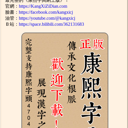
最完整的《康熙字典網上版》！
官網：
https://KangXiZiDian.com
臉書：
https://facebook.com/kangxicj
油管：
https://youtube.com/@kangxicj
Ｂ站：
https://space.bilibili.com/362131683