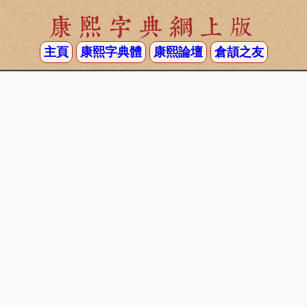
康熙字典網上版
主頁
康熙字典體
康熙論壇
倉頡之友