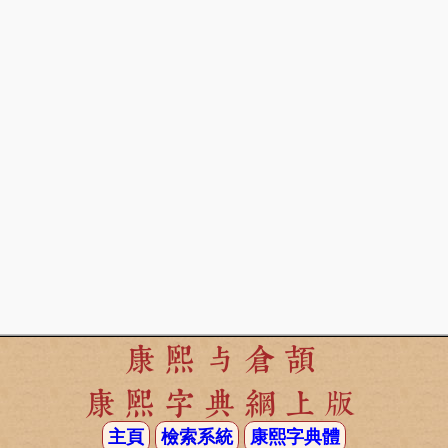
康熙与倉頡
康熙字典網上版
主頁
檢索系統
康熙字典體