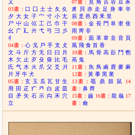
又
07畫：
見
角
言
谷
豆
豕
03畫：
口
囗
土
士
夂
夊
豸
貝
赤
走
足
身
車
辛
夕
大
女
子
宀
寸
小
尢
辰
辵
邑
酉
釆
里
尸
屮
山
巛
工
己
巾
干
08畫：
金
長
門
阜
隶
隹
幺
广
廴
廾
弋
弓
彐
彡
雨
靑
非
彳
09畫：
面
革
韋
韭
音
頁
04畫：
心
戈
戶
手
支
攴
風
飛
食
首
香
文
斗
斤
方
无
日
曰
月
10畫：
馬
骨
高
髟
鬥
鬯
木
欠
止
歹
殳
毋
比
毛
鬲
鬼
氏
气
水
火
爪
父
爻
爿
11畫：
魚
鳥
鹵
鹿
麥
麻
片
牙
牛
犬
12畫：
黃
黍
黑
黹
05畫：
玄
玉
瓜
瓦
甘
生
13畫：
黽
鼎
鼓
鼠
14
用
田
疋
疒
癶
白
皮
皿
畫：
鼻
齊
目
矛
矢
石
示
禸
禾
穴
15畫：
齒
16畫：
龍
龜
17
立
畫：
龠