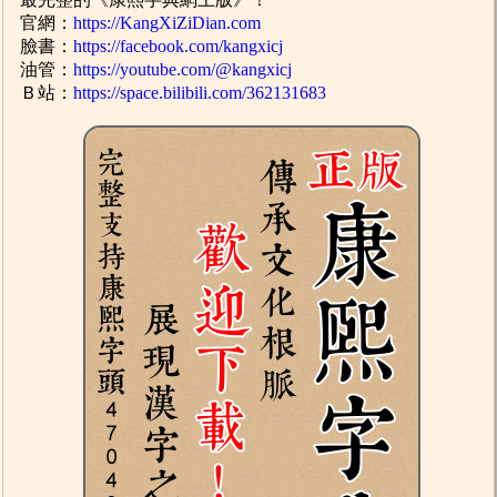
官網：
https://KangXiZiDian.com
臉書：
https://facebook.com/kangxicj
油管：
https://youtube.com/@kangxicj
Ｂ站：
https://space.bilibili.com/362131683