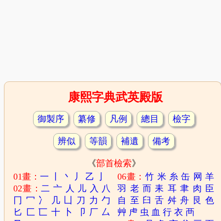
康熙字典武英殿版
御製序
纂修
凡例
總目
檢字
辨似
等韻
補遺
備考
《
部首檢索
》
01畫：
一
丨
丶
丿
乙
亅
06畫：
竹
米
糸
缶
网
羊
02畫：
二
亠
人
儿
入
八
羽
老
而
耒
耳
聿
肉
臣
冂
冖
冫
几
凵
刀
力
勹
自
至
臼
舌
舛
舟
艮
色
匕
匚
匸
十
卜
卩
厂
厶
艸
虍
虫
血
行
衣
襾