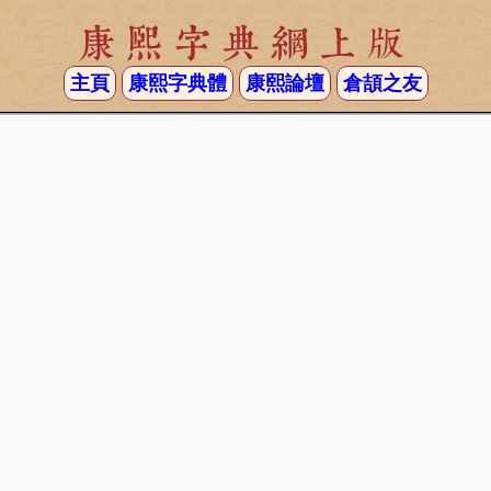
康熙字典網上版
主頁
康熙字典體
康熙論壇
倉頡之友