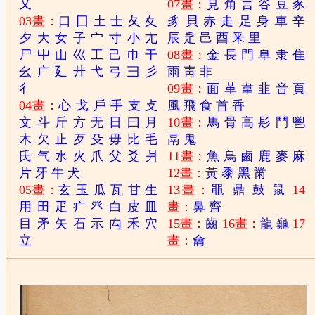
又
07畫：
見
角
言
谷
豆
豕
03畫：
口
囗
土
士
夂
夊
豸
貝
赤
走
足
身
車
辛
夕
大
女
子
宀
寸
小
尢
辰
辵
邑
酉
釆
里
尸
屮
山
巛
工
己
巾
干
08畫：
金
長
門
阜
隶
隹
幺
广
廴
廾
弋
弓
彐
彡
雨
靑
非
彳
09畫：
面
革
韋
韭
音
頁
04畫：
心
戈
戶
手
支
攴
風
飛
食
首
香
文
斗
斤
方
无
日
曰
月
10畫：
馬
骨
高
髟
鬥
鬯
木
欠
止
歹
殳
毋
比
毛
鬲
鬼
氏
气
水
火
爪
父
爻
爿
11畫：
魚
鳥
鹵
鹿
麥
麻
片
牙
牛
犬
12畫：
黃
黍
黑
黹
05畫：
玄
玉
瓜
瓦
甘
生
13畫：
黽
鼎
鼓
鼠
14
用
田
疋
疒
癶
白
皮
皿
畫：
鼻
齊
目
矛
矢
石
示
禸
禾
穴
15畫：
齒
16畫：
龍
龜
17
立
畫：
龠