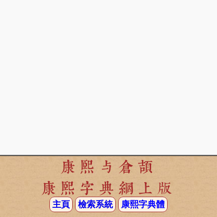
康熙与倉頡
康熙字典網上版
主頁
檢索系統
康熙字典體