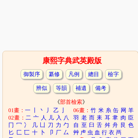
康熙字典武英殿版
御製序
纂修
凡例
總目
檢字
辨似
等韻
補遺
備考
《
部首檢索
》
01畫：
一
丨
丶
丿
乙
亅
06畫：
竹
米
糸
缶
网
羊
02畫：
二
亠
人
儿
入
八
羽
老
而
耒
耳
聿
肉
臣
冂
冖
冫
几
凵
刀
力
勹
自
至
臼
舌
舛
舟
艮
色
匕
匚
匸
十
卜
卩
厂
厶
艸
虍
虫
血
行
衣
襾