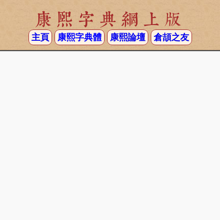
康熙字典網上版
主頁
康熙字典體
康熙論壇
倉頡之友