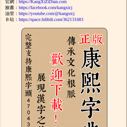
官網：
https://KangXiZiDian.com
臉書：
https://facebook.com/kangxicj
油管：
https://youtube.com/@kangxicj
Ｂ站：
https://space.bilibili.com/362131683