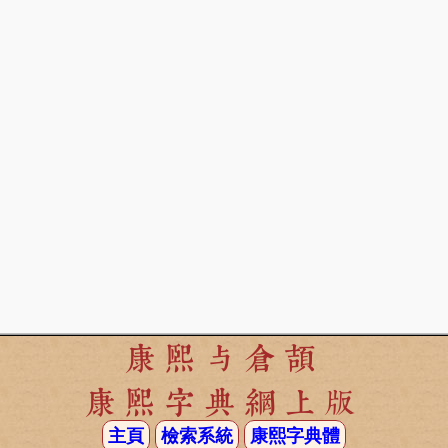
康熙与倉頡
康熙字典網上版
主頁
檢索系統
康熙字典體