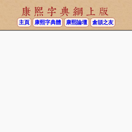
康熙字典網上版
主頁
康熙字典體
康熙論壇
倉頡之友