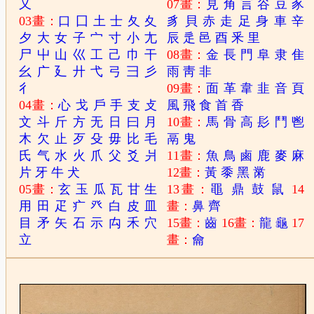
又
07畫：
見
角
言
谷
豆
豕
03畫：
口
囗
土
士
夂
夊
豸
貝
赤
走
足
身
車
辛
夕
大
女
子
宀
寸
小
尢
辰
辵
邑
酉
釆
里
尸
屮
山
巛
工
己
巾
干
08畫：
金
長
門
阜
隶
隹
幺
广
廴
廾
弋
弓
彐
彡
雨
靑
非
彳
09畫：
面
革
韋
韭
音
頁
04畫：
心
戈
戶
手
支
攴
風
飛
食
首
香
文
斗
斤
方
无
日
曰
月
10畫：
馬
骨
高
髟
鬥
鬯
木
欠
止
歹
殳
毋
比
毛
鬲
鬼
氏
气
水
火
爪
父
爻
爿
11畫：
魚
鳥
鹵
鹿
麥
麻
片
牙
牛
犬
12畫：
黃
黍
黑
黹
05畫：
玄
玉
瓜
瓦
甘
生
13畫：
黽
鼎
鼓
鼠
14
用
田
疋
疒
癶
白
皮
皿
畫：
鼻
齊
目
矛
矢
石
示
禸
禾
穴
15畫：
齒
16畫：
龍
龜
17
立
畫：
龠