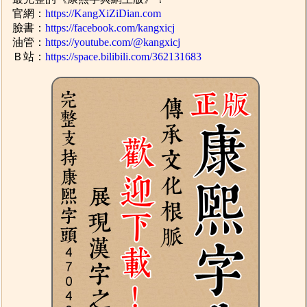
官網：
https://KangXiZiDian.com
臉書：
https://facebook.com/kangxicj
油管：
https://youtube.com/@kangxicj
Ｂ站：
https://space.bilibili.com/362131683