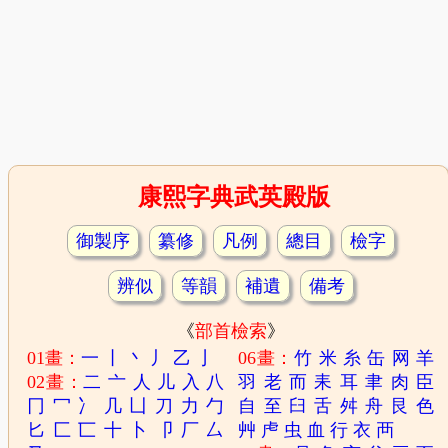
康熙字典武英殿版
御製序
纂修
凡例
總目
檢字
辨似
等韻
補遺
備考
《
部首檢索
》
01畫：
一
丨
丶
丿
乙
亅
06畫：
竹
米
糸
缶
网
羊
02畫：
二
亠
人
儿
入
八
羽
老
而
耒
耳
聿
肉
臣
冂
冖
冫
几
凵
刀
力
勹
自
至
臼
舌
舛
舟
艮
色
匕
匚
匸
十
卜
卩
厂
厶
艸
虍
虫
血
行
衣
襾