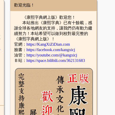
歡迎光臨！
《康熙字典網上版》歡迎您！
本站推出《康熙字典》已有十餘載，感
謝全球各地網友的支持，讓我們仍有動力繼
續努力！本站希望可以做到校對最完整的
臣
《康熙字典網上版》！
官網：
https://KangXiZiDian.com
辛
臉書：
https://facebook.com/kangxicj
油管：
https://youtube.com/@kangxicj
Ｂ站：
https://space.bilibili.com/362131683