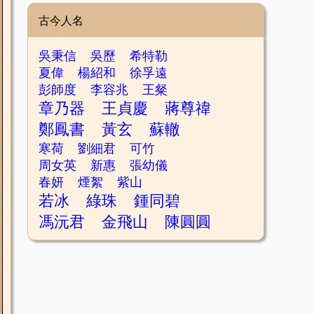
古今人名
吳秉信
吳歷
希特勒
夏偉
楊紹和
徐孚遠
彭師度
李容兆
王粲
章乃器
王貞慶
蔣尊禕
鄭鳳書
黃玄
蘇轍
寒荷
劉細君
可竹
周女英
新惠
張幼儀
春妍
煙絮
紫山
若冰
綠珠
鍾同碧
馮沅君
金飛山
陳圓圓