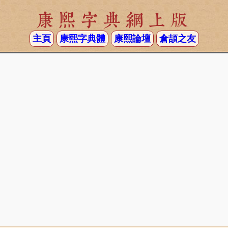
康熙字典網上版
主頁
康熙字典體
康熙論壇
倉頡之友