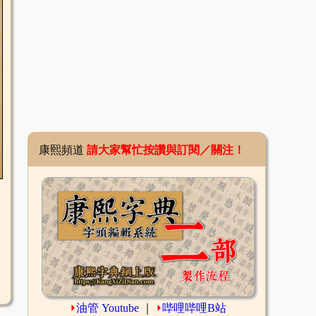
康熙頻道
請大家幫忙按讚與訂閱／關注！
⏵
油管 Youtube
｜
⏵
哔哩哔哩B站