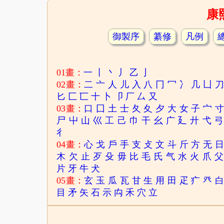
康
御製序
纂修
凡例
01畫：
一
丨
丶
丿
乙
亅
02畫：
二
亠
人
儿
入
八
冂
冖
冫
几
凵
匕
匚
匸
十
卜
卩
厂
厶
又
03畫：
口
囗
土
士
夂
夊
夕
大
女
子
宀
尸
屮
山
巛
工
己
巾
干
幺
广
廴
廾
弋
弓
彳
04畫：
心
戈
戶
手
支
攴
文
斗
斤
方
无
木
欠
止
歹
殳
毋
比
毛
氏
气
水
火
爪
父
片
牙
牛
犬
05畫：
玄
玉
瓜
瓦
甘
生
用
田
疋
疒
癶
目
矛
矢
石
示
禸
禾
穴
立