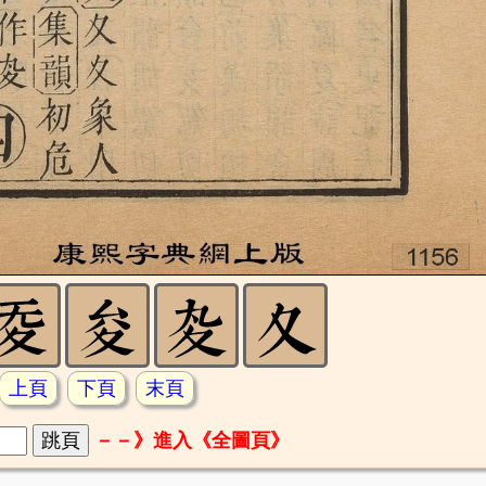
上頁
下頁
末頁
－－》進入《全圖頁》