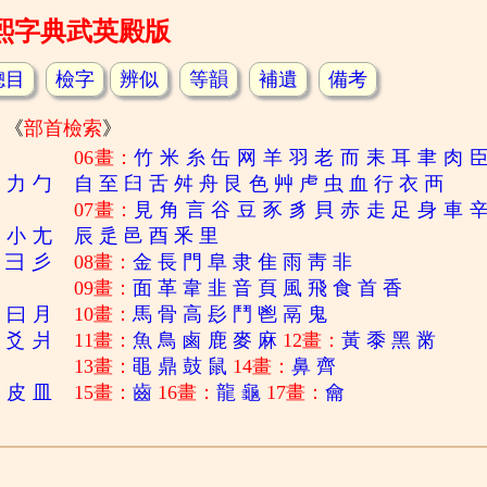
熙字典武英殿版
總目
檢字
辨似
等韻
補遺
備考
《
部首檢索
》
06畫：
竹
米
糸
缶
网
羊
羽
老
而
耒
耳
聿
肉
刀
力
勹
自
至
臼
舌
舛
舟
艮
色
艸
虍
虫
血
行
衣
襾
07畫：
見
角
言
谷
豆
豕
豸
貝
赤
走
足
身
車
寸
小
尢
辰
辵
邑
酉
釆
里
彐
彡
08畫：
金
長
門
阜
隶
隹
雨
靑
非
09畫：
面
革
韋
韭
音
頁
風
飛
食
首
香
日
曰
月
10畫：
馬
骨
高
髟
鬥
鬯
鬲
鬼
爻
爿
11畫：
魚
鳥
鹵
鹿
麥
麻
12畫：
黃
黍
黑
黹
13畫：
黽
鼎
鼓
鼠
14畫：
鼻
齊
白
皮
皿
15畫：
齒
16畫：
龍
龜
17畫：
龠