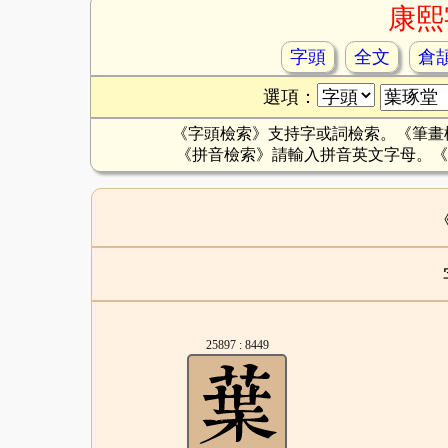
康熙
字頭
全文
倉
選項：
《字頭檢索》支持字或詞檢索。《筆畫
《拼音檢索》請輸入拼音英文字母。《
25897 : 8449