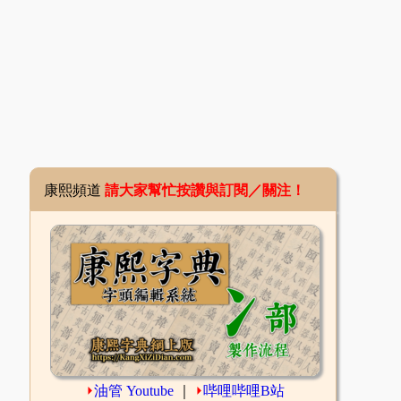
康熙頻道
請大家幫忙按讚與訂閱／關注！
⏵
油管 Youtube
｜
⏵
哔哩哔哩B站