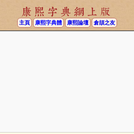
康熙字典網上版
主頁
康熙字典體
康熙論壇
倉頡之友