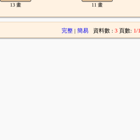
13 畫
11 畫
完整
|
簡易
資料數 :
3
頁數:
1/