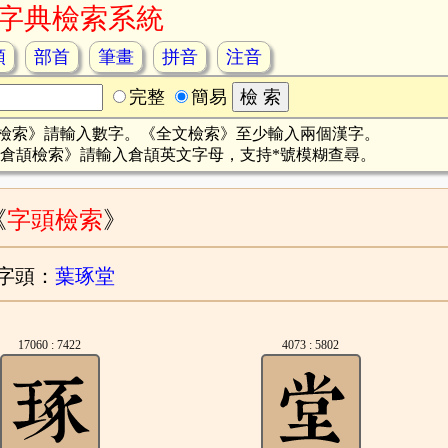
字典檢索系統
頡
部首
筆畫
拼音
注音
完整
簡易
檢索》請輸入數字。《全文檢索》至少輸入兩個漢字。
倉頡檢索》請輸入倉頡英文字母，支持*號模糊查尋。
《
字頭檢索
》
字頭：
葉琢堂
17060 : 7422
4073 : 5802