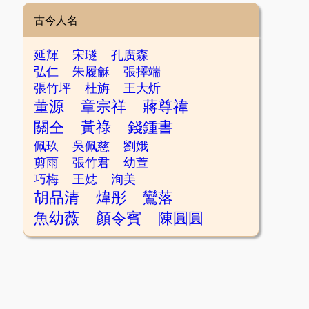
古今人名
延輝
宋璲
孔廣森
弘仁
朱履龢
張擇端
張竹坪
杜旃
王大炘
董源
章宗祥
蔣尊禕
關仝
黃祿
錢鍾書
佩玖
吳佩慈
劉娥
剪雨
張竹君
幼萱
巧梅
王娡
洵美
胡品清
煒彤
鸞落
魚幼薇
顏令賓
陳圓圓