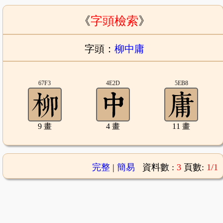
《
字頭檢索
》
字頭：
柳中庸
67F3
4E2D
5EB8
9 畫
4 畫
11 畫
完整
|
簡易
資料數 :
3
頁數:
1/1