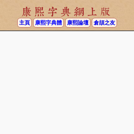
康熙字典網上版
主頁
康熙字典體
康熙論壇
倉頡之友