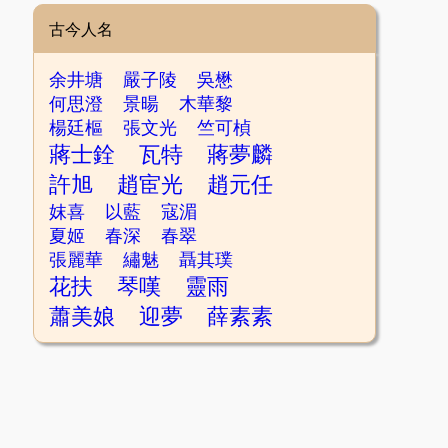
古今人名
余井塘
嚴子陵
吳懋
何思澄
景暘
木華黎
楊廷樞
張文光
竺可楨
蔣士銓
瓦特
蔣夢麟
許旭
趙宦光
趙元任
妺喜
以藍
寇湄
夏姬
春深
春翠
張麗華
繡魅
聶其璞
花扶
琴嘆
靈雨
蕭美娘
迎夢
薛素素