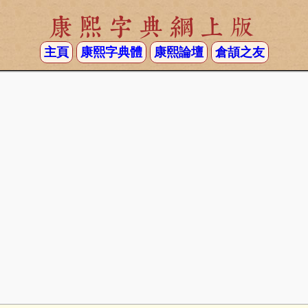
康熙字典網上版
主頁
康熙字典體
康熙論壇
倉頡之友