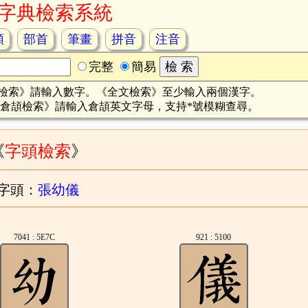
字典檢索系統
頡
部首
筆畫
拼音
注音
完整
簡易
檢索》請輸入數字。《全文檢索》至少輸入兩個漢字。
倉頡檢索》請輸入倉頡英文字母，支持*號模糊查尋。
《
字頭檢索
》
字頭：
張幼儀
7041 : 5E7C
921 : 5100