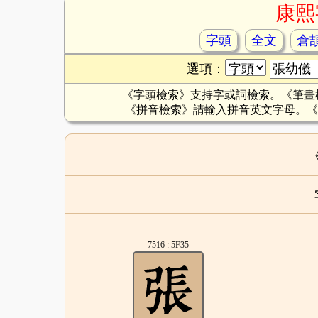
康熙
字頭
全文
倉
選項：
《字頭檢索》支持字或詞檢索。《筆畫
《拼音檢索》請輸入拼音英文字母。《
7516 : 5F35