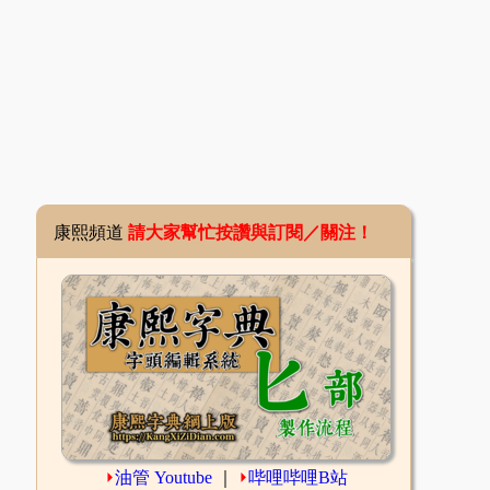
康熙頻道
請大家幫忙按讚與訂閱／關注！
⏵
油管 Youtube
｜
⏵
哔哩哔哩B站