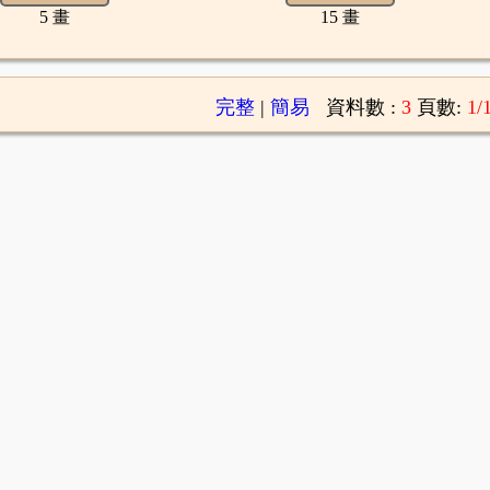
5 畫
15 畫
完整
|
簡易
資料數 :
3
頁數:
1/