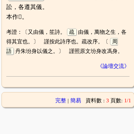
訟，各遵其儀。
本作𠌾。
考證：〔又由儀，笙詩。
疏
由儀，萬物之生，各
得其宜也。〕 謹按此詩序也。疏改序。〔
周
語
丹朱坋身以儀之。〕 謹照原文坋身改馮身。
《論壇交流》
完整
|
簡易
資料數 :
3
頁數:
1/1