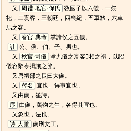
又
周禮·地官·保氏
敎國子以六儀，一祭
祀，二賔客，三朝廷，四喪紀，五軍旅，六車
馬之容。
又
春官·典命
掌諸侯之五儀。
註
公、侯、伯、子、男也。
又
秋官·司儀
掌九儀之賔客𢷤相之禮，以詔
儀容辭令揖讓之節。
又唐禮部之長曰大儀。
又
釋名
宜也。得事宜也。
又由儀，笙詩。
序
由儀，萬物之生，各得其宜也。
又象也，法也。
詩·大雅
儀𠛬文王。