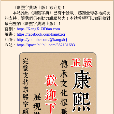
《康熙字典網上版》歡迎您！
本站推出《康熙字典》已有十餘載，感謝全球各地網友
的支持，讓我們仍有動力繼續努力！本站希望可以做到校對
最完整的《康熙字典網上版》！
官網：
https://KangXiZiDian.com
臉書：
https://facebook.com/kangxicj
油管：
https://youtube.com/@kangxicj
Ｂ站：
https://space.bilibili.com/362131683