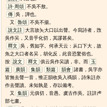
詩·周頌
不吳不敖。
傳
吳，譁也。
又
魯頌
不吳不揚。
說文註
大言故夨大口以出聲。今寫詩者，攺
吳作㕦，又音乎化切，其謬甚矣。
釋文
吳，舊如字。何承天云：从口下大，故
魚之大口者名㕦，胡化反，此音恐驚俗也。
按
說文
釋文
俱云吳作㕦讀，非。而
玉
篇
廣韻
集韻
類篇
韻會
諸書，吳字亦
皆無去聲一音，惟正韻收吳入禡韻，詩朱註亦
作去聲讀。未知孰是，存以備考。
又
集韻
元俱切，音愚。虞古作吳。註詳虍
部七畫。