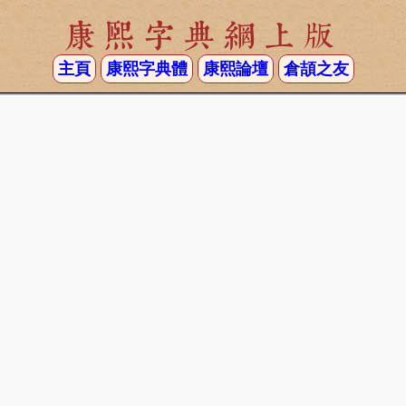
康熙字典網上版
主頁
康熙字典體
康熙論壇
倉頡之友