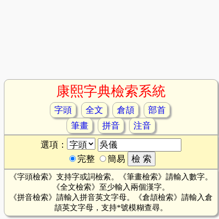
康熙字典檢索系統
字頭
全文
倉頡
部首
筆畫
拼音
注音
選項：
完整
簡易
《字頭檢索》支持字或詞檢索。《筆畫檢索》請輸入數字。
《全文檢索》至少輸入兩個漢字。
《拼音檢索》請輸入拼音英文字母。《倉頡檢索》請輸入倉
頡英文字母，支持*號模糊查尋。