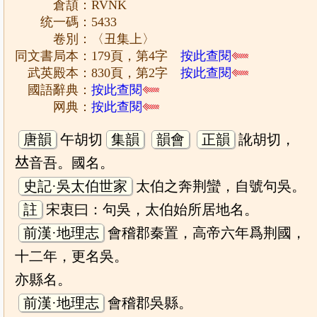
倉頡：RVNK
统一碼：5433
卷別：〈丑集上〉
同文書局本：179頁，第4字
按此查閱
武英殿本：830頁，第2字
按此查閱
國語辭典：
按此查閱
网典：
按此查閱
唐韻
午胡切
集韻
韻會
正韻
訛胡切，
𠀤音吾。國名。
史記·吳太伯世家
太伯之奔荆蠻，自號句吳。
註
宋衷曰：句吳，太伯始所居地名。
前漢·地理志
會稽郡秦置，高帝六年爲荆國，
十二年，更名吳。
亦縣名。
前漢·地理志
會稽郡吳縣。