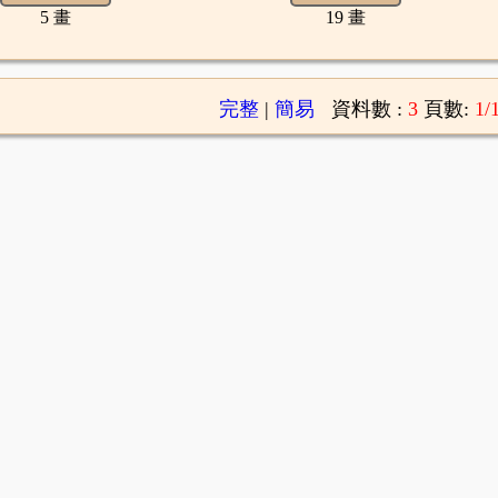
5 畫
19 畫
完整
|
簡易
資料數 :
3
頁數:
1/