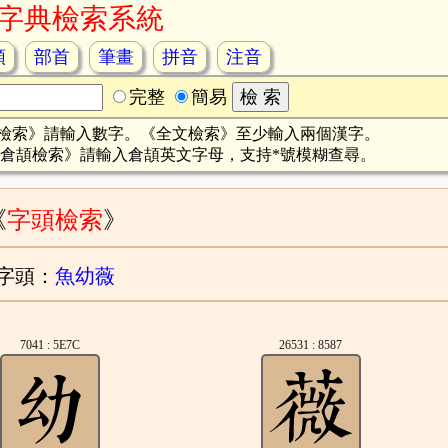
字典檢索系統
頡
部首
筆畫
拼音
注音
完整
簡易
檢索》請輸入數字。《全文檢索》至少輸入兩個漢字。
倉頡檢索》請輸入倉頡英文字母，支持*號模糊查尋。
《
字頭檢索
》
字頭：
魚幼薇
7041 : 5E7C
26531 : 8587