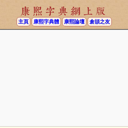
康熙字典網上版
主頁
康熙字典體
康熙論壇
倉頡之友