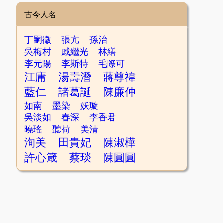
古今人名
丁嗣徵
張亢
孫治
吳梅村
戚繼光
林繕
李元陽
李斯特
毛際可
江庸
湯壽潛
蔣尊禕
藍仁
諸葛誕
陳廉仲
如南
墨染
妖璇
吳淡如
春深
李香君
曉瑤
聽荷
美清
洵美
田貴妃
陳淑樺
許心箴
蔡琰
陳圓圓