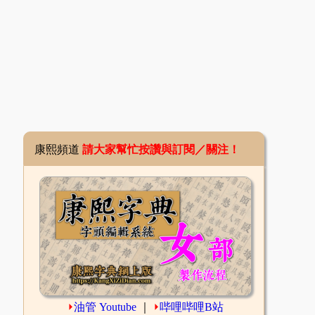
康熙頻道
請大家幫忙按讚與訂閱／關注！
⏵
油管 Youtube
｜
⏵
哔哩哔哩B站