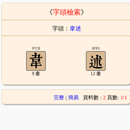
《
字頭檢索
》
字頭：
韋述
97CB
8FF0
9 畫
12 畫
完整
|
簡易
資料數 :
2
頁數:
1/1