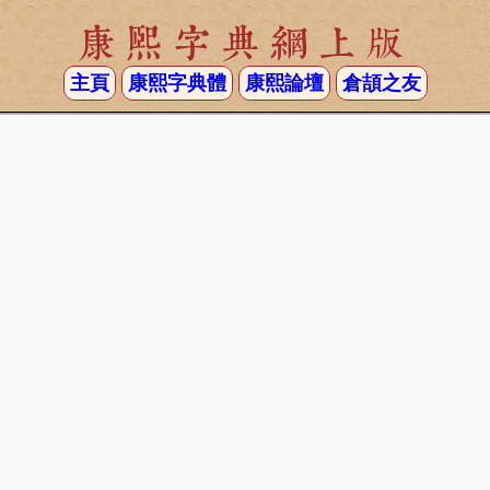
康熙字典網上版
主頁
康熙字典體
康熙論壇
倉頡之友