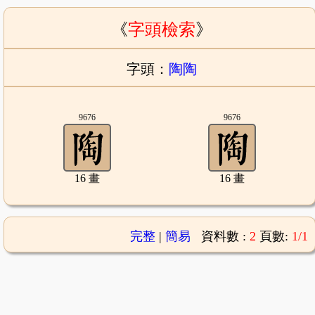
《
字頭檢索
》
字頭：
陶陶
9676
9676
16 畫
16 畫
完整
|
簡易
資料數 :
2
頁數:
1/1