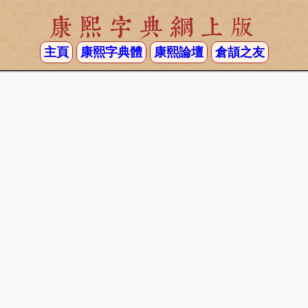
康熙字典網上版
主頁
康熙字典體
康熙論壇
倉頡之友