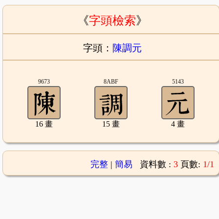
《
字頭檢索
》
字頭：
陳調元
9673
8ABF
5143
16 畫
15 畫
4 畫
完整
|
簡易
資料數 :
3
頁數:
1/1