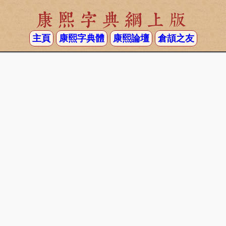
康熙字典網上版
主頁
康熙字典體
康熙論壇
倉頡之友