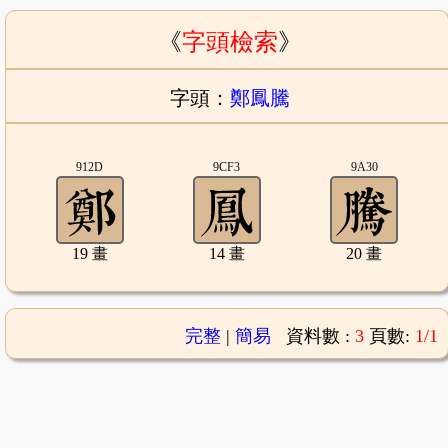
《
字頭檢索
》
字頭：
鄭鳳騰
912D
9CF3
9A30
19 畫
14 畫
20 畫
完整
|
簡易
資料數 :
3
頁數:
1/1