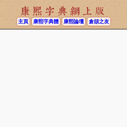
康熙字典網上版
主頁
康熙字典體
康熙論壇
倉頡之友