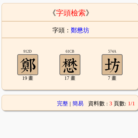
《
字頭檢索
》
字頭：
鄭懋坊
912D
61CB
574A
19 畫
17 畫
7 畫
完整
|
簡易
資料數 :
3
頁數:
1/1