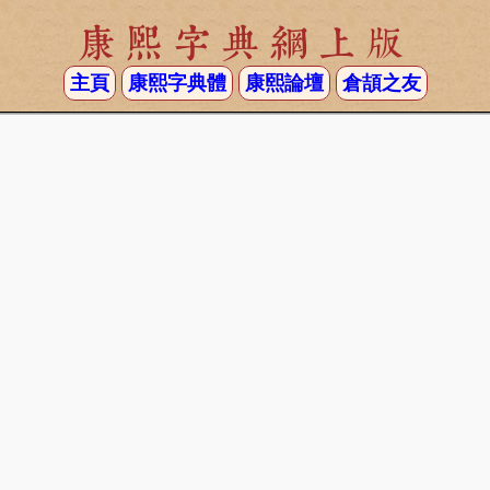
康熙字典網上版
主頁
康熙字典體
康熙論壇
倉頡之友