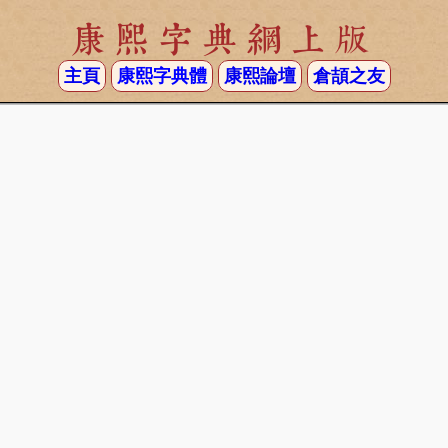
康熙字典網上版
主頁
康熙字典體
康熙論壇
倉頡之友