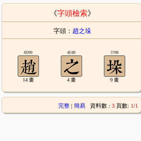
《
字頭檢索
》
字頭：
趙之垛
8D99
4E4B
579B
14 畫
4 畫
9 畫
完整
|
簡易
資料數 :
3
頁數:
1/1