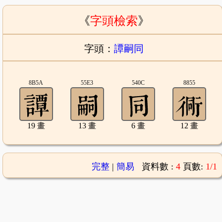
《
字頭檢索
》
字頭：
譚嗣同
8B5A
55E3
540C
8855
19 畫
13 畫
6 畫
12 畫
完整
|
簡易
資料數 :
4
頁數:
1/1