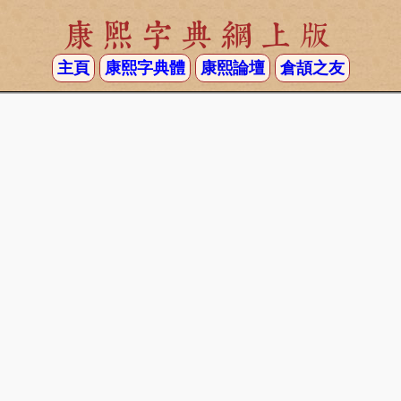
康熙字典網上版
主頁
康熙字典體
康熙論壇
倉頡之友