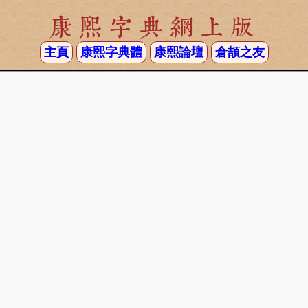
康熙字典網上版
主頁
康熙字典體
康熙論壇
倉頡之友