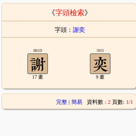
《
字頭檢索
》
字頭：
謝奕
8B1D
5955
17 畫
9 畫
完整
|
簡易
資料數 :
2
頁數:
1/1