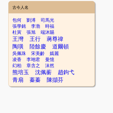
古今人名
包何
劉溥
司馬光
張學銘
李渤
時福
杜寅
張旭
端沐賜
王灣
王行
蔣尊禕
陶璜
陸餘慶
道爾頓
吳佩珠
宋美齡
嫣麗
凌香
李翊君
曼憶
幻柏
章含之
沫然
熊培玉
沈佩蘅
趙鉤弋
青扇
蓁蓁
陳擷芬