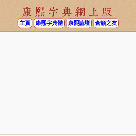
康熙字典網上版
主頁
康熙字典體
康熙論壇
倉頡之友