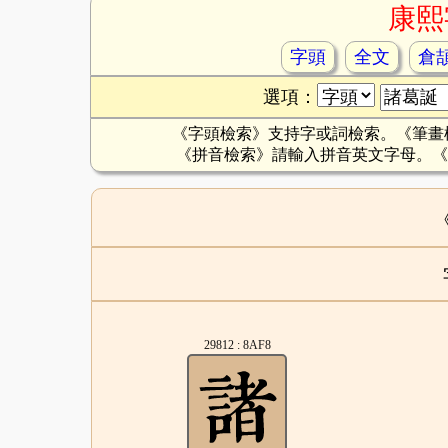
康熙
字頭
全文
倉
選項：
《字頭檢索》支持字或詞檢索。《筆畫
《拼音檢索》請輸入拼音英文字母。《
29812 : 8AF8