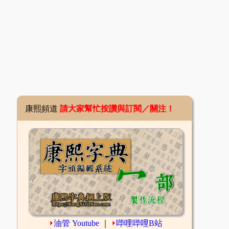
康熙頻道
請大家幫忙按讚與訂閱／關注！
⏵
油管 Youtube
｜
⏵
哔哩哔哩B站