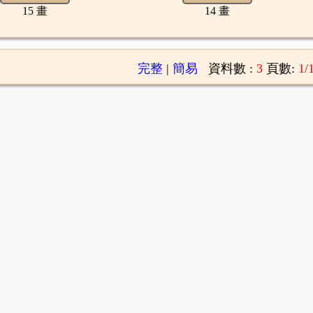
15 畫
14 畫
完整
|
簡易
資料數 :
3
頁數:
1/