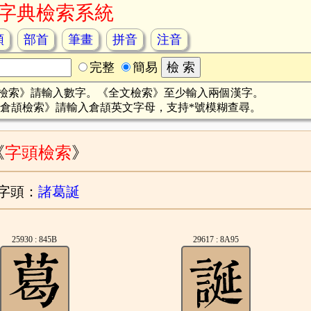
字典檢索系統
頡
部首
筆畫
拼音
注音
完整
簡易
檢索》請輸入數字。《全文檢索》至少輸入兩個漢字。
倉頡檢索》請輸入倉頡英文字母，支持*號模糊查尋。
《
字頭檢索
》
字頭：
諸葛誕
25930 : 845B
29617 : 8A95