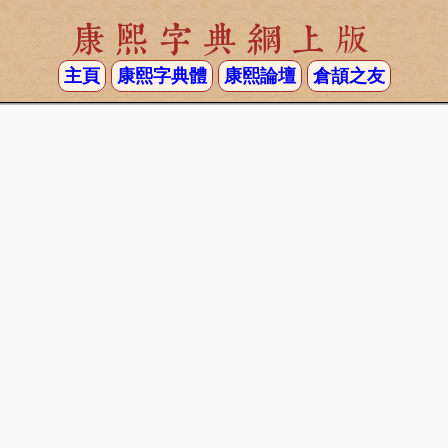
康熙字典網上版
主頁
康熙字典體
康熙論壇
倉頡之友