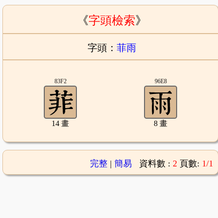
《
字頭檢索
》
字頭：
菲雨
83F2
96E8
14 畫
8 畫
完整
|
簡易
資料數 :
2
頁數:
1/1