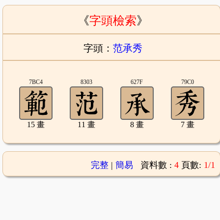
《
字頭檢索
》
字頭：
范承秀
7BC4
8303
627F
79C0
15 畫
11 畫
8 畫
7 畫
完整
|
簡易
資料數 :
4
頁數:
1/1