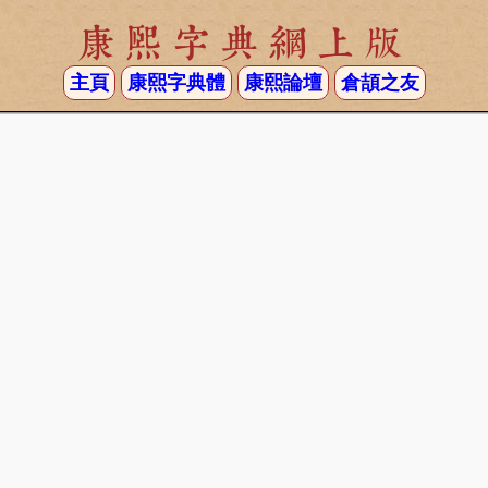
康熙字典網上版
主頁
康熙字典體
康熙論壇
倉頡之友