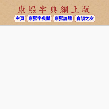
康熙字典網上版
主頁
康熙字典體
康熙論壇
倉頡之友