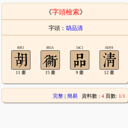
《
字頭檢索
》
字頭：
胡品清
80E1
885A
54C1
6DF8
11 畫
15 畫
9 畫
12 畫
完整
|
簡易
資料數 :
4
頁數:
1/1