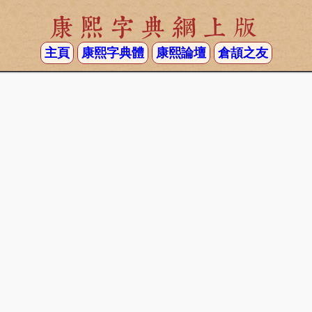
康熙字典網上版
主頁
康熙字典體
康熙論壇
倉頡之友