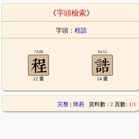
《
字頭檢索
》
字頭：
程誥
7A0B
8AA5
12 畫
14 畫
完整
|
簡易
資料數 :
2
頁數:
1/1