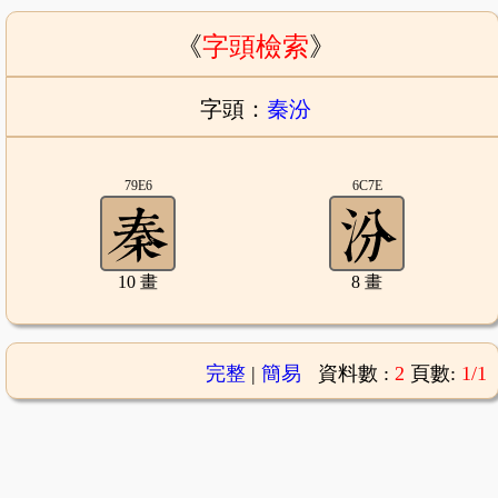
《
字頭檢索
》
字頭：
秦汾
79E6
6C7E
10 畫
8 畫
完整
|
簡易
資料數 :
2
頁數:
1/1