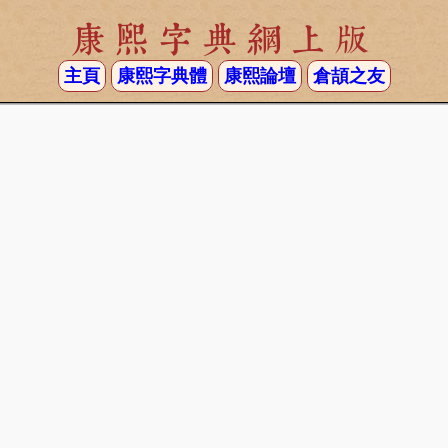
康熙字典網上版
主頁
康熙字典體
康熙論壇
倉頡之友