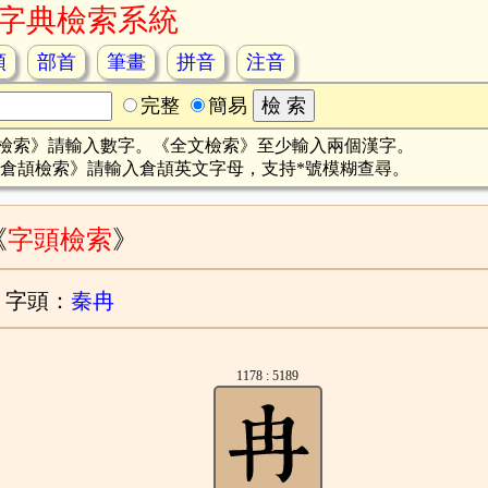
字典檢索系統
頡
部首
筆畫
拼音
注音
完整
簡易
檢索》請輸入數字。《全文檢索》至少輸入兩個漢字。
倉頡檢索》請輸入倉頡英文字母，支持*號模糊查尋。
《
字頭檢索
》
字頭：
秦冉
1178 : 5189