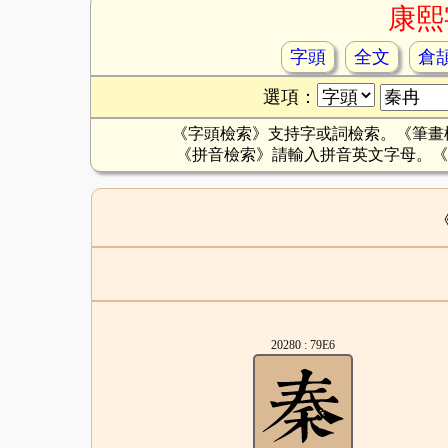
康熙
字頭
全文
倉
選項：
《字頭檢索》支持字或詞檢索。《筆畫
《拼音檢索》請輸入拼音英文字母。《
20280 : 79E6