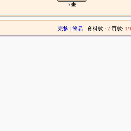
5 畫
完整
|
簡易
資料數 :
2
頁數:
1/