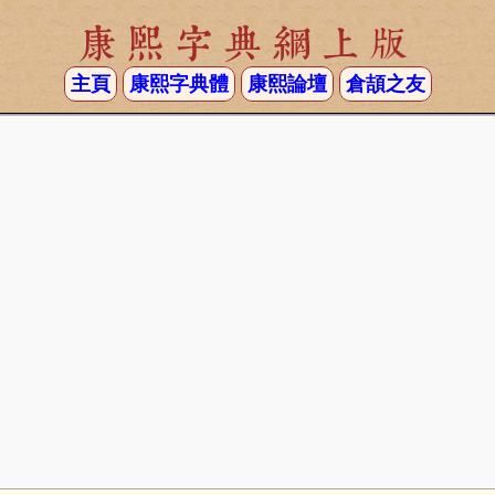
康熙字典網上版
主頁
康熙字典體
康熙論壇
倉頡之友