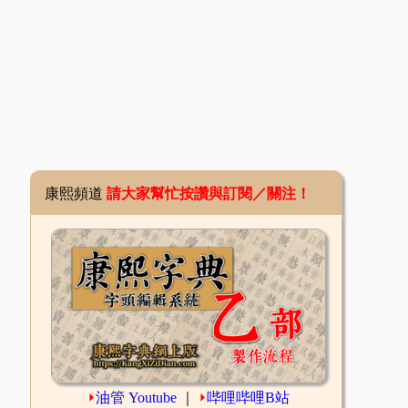
康熙頻道
請大家幫忙按讚與訂閱／關注！
⏵
油管 Youtube
｜
⏵
哔哩哔哩B站