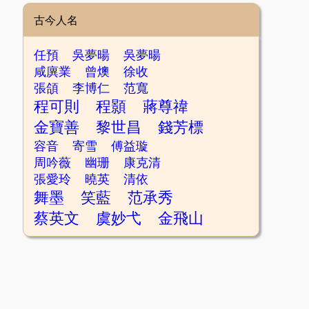
古今人名
任預
吳夢暘
吳夢暘
咸廙業
曾燠
徐收
張頜
李博仁
范寬
程可則
程顥
蔣尊禕
金寶善
黎世昌
錢芳標
容音
寄雪
傅益璇
周吟薇
幽珊
康克清
張愛玲
曉英
清依
舞墨
笑藍
范承秀
蔡英文
虞妙弋
金飛山