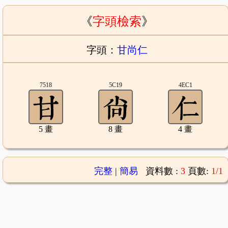
《
字頭檢索
》
字頭：
甘尚仁
7518
5C19
4EC1
5 畫
8 畫
4 畫
完整
|
簡易
資料數 :
3
頁數:
1/1