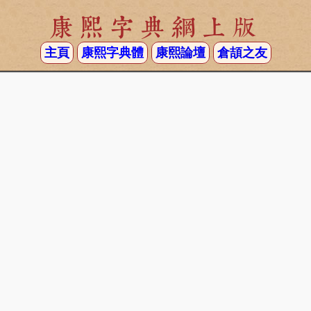
康熙字典網上版
主頁
康熙字典體
康熙論壇
倉頡之友