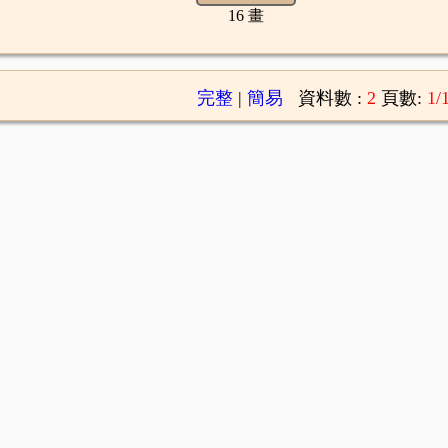
16 畫
完整
|
簡易
資料數 :
2
頁數:
1/