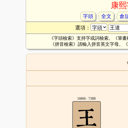
康熙
字頭
全文
倉
選項：
《字頭檢索》支持字或詞檢索。《筆畫
《拼音檢索》請輸入拼音英文字母。《
16866 : 738B