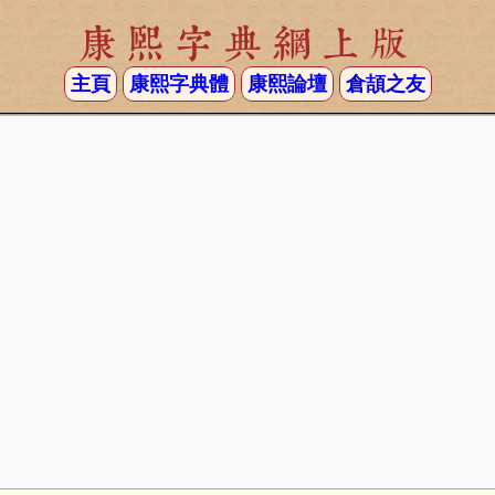
康熙字典網上版
主頁
康熙字典體
康熙論壇
倉頡之友