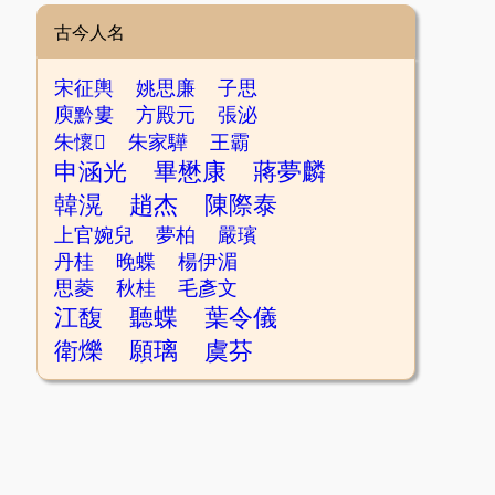
古今人名
宋征輿
姚思廉
子思
庾黔婁
方殿元
張泌
朱懷𡈾
朱家驊
王霸
申涵光
畢懋康
蔣夢麟
韓滉
趙杰
陳際泰
上官婉兒
夢柏
嚴璸
丹桂
晚蝶
楊伊湄
思菱
秋桂
毛彥文
江馥
聽蝶
葉令儀
衛爍
願璃
虞芬