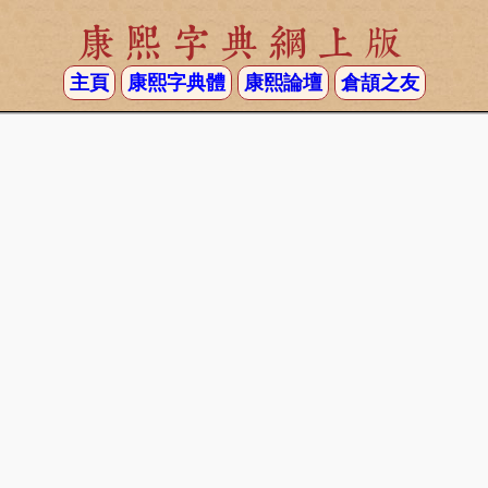
康熙字典網上版
主頁
康熙字典體
康熙論壇
倉頡之友