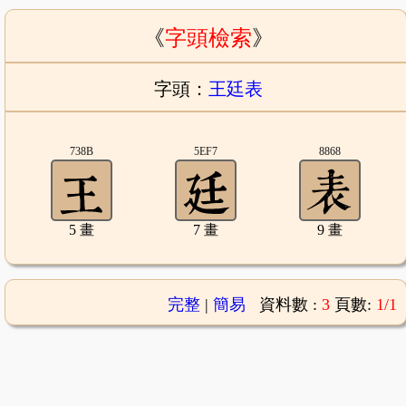
《
字頭檢索
》
字頭：
王廷表
738B
5EF7
8868
5 畫
7 畫
9 畫
完整
|
簡易
資料數 :
3
頁數:
1/1