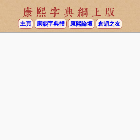
康熙字典網上版
主頁
康熙字典體
康熙論壇
倉頡之友