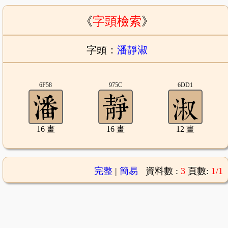
《
字頭檢索
》
字頭：
潘靜淑
6F58
975C
6DD1
16 畫
16 畫
12 畫
完整
|
簡易
資料數 :
3
頁數:
1/1